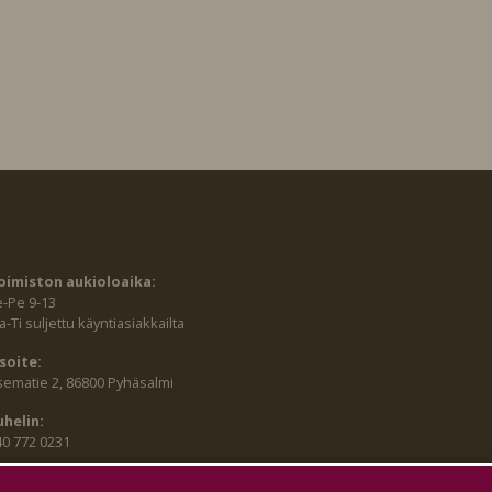
oimiston aukioloaika:
e-Pe 9-13
-Ti suljettu käyntiasiakkailta
soite:
sematie 2, 86800 Pyhäsalmi
uhelin:
40 772 0231