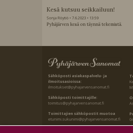
Kesä kutsuu seikkailuun!
Sonja Röytiö
7.6.2023
13:59
Pyhäjärven kesä on täynnä tekemistä.
Sähköposti asiakaspalvelu- ja
T
ilmoitusasioissa:
K
ilmoitukset@pyhajarvensanomat.fi
Ma
Sähköposti toimittajille:
O
toimitus@pyhajarvensanomat.fi
A
Toimittajien sähköpostit muotoa
P
etunimi.sukunimi@pyhajarvensanomat.fi
0