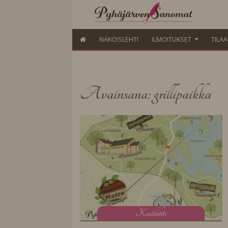
NÄKÖISLEHTI
ILMOITUKSET
TILA
Avainsana: grillipaikka
K
esälehti