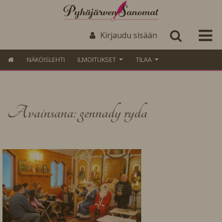
Kirjaudu sisään
NÄKÖISLEHTI
ILMOITUKSET
TILAA
Avainsana: gennady ryda