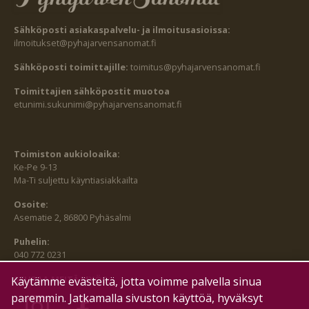
Sähköposti asiakaspalvelu- ja ilmoitusasioissa:
ilmoitukset@pyhajarvensanomat.fi
Sähköposti toimittajille:
toimitus@pyhajarvensanomat.fi
Toimittajien sähköpostit muotoa
etunimi.sukunimi@pyhajarvensanomat.fi
Toimiston aukioloaika:
Ke-Pe 9-13
Ma-Ti suljettu käyntiasiakkailta
Osoite:
Asematie 2, 86800 Pyhäsalmi
Puhelin:
040 772 0231
SEURAA MEITÄ MYÖS:
Käytämme evästeitä, jotta voimme palvella sinua
paremmin. Jatkamalla sivuston käyttöä, hyväksyt