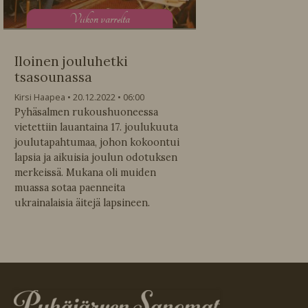
V
iikon varrelta
Iloinen jouluhetki
tsasounassa
Kirsi Haapea
20.12.2022
06:00
Pyhäsalmen rukoushuoneessa
vietettiin lauantaina 17. joulukuuta
joulutapahtumaa, johon kokoontui
lapsia ja aikuisia joulun odotuksen
merkeissä. Mukana oli muiden
muassa sotaa paenneita
ukrainalaisia äitejä lapsineen.