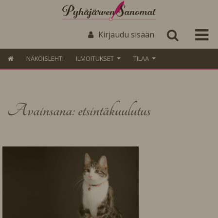
Kirjaudu sisään
NÄKÖISLEHTI
ILMOITUKSET
TILAA
Avainsana: etsintäkuulutus