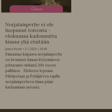
U
utiset
Norjalaisperhe ei ole
luopunut toivosta –
elokuussa kadonnutta
kissaa yhä etsitään
Jaana Koski
2.1.2023
20:45
Kissaansa kaipaava norjalaisperhe
on luvannut kissan löytymiseen
johtavasta vinkistä 200 euron
palkkion. Elokuun lopussa
Pihtiputaan ja Pyhäjärven rajalla
norjalaisperheen kissa pääsi
karkaamaan autosta.