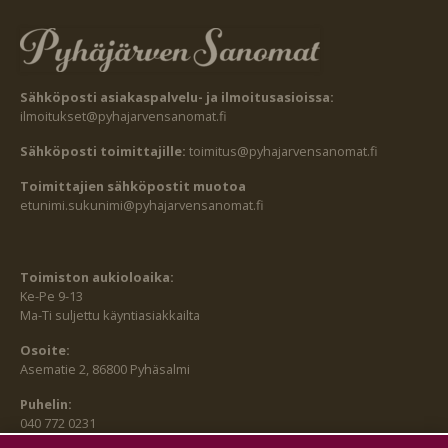
Sähköposti asiakaspalvelu- ja ilmoitusasioissa:
ilmoitukset@pyhajarvensanomat.fi
Sähköposti toimittajille:
toimitus@pyhajarvensanomat.fi
Toimittajien sähköpostit muotoa
etunimi.sukunimi@pyhajarvensanomat.fi
Toimiston aukioloaika:
Ke-Pe 9-13
Ma-Ti suljettu käyntiasiakkailta
Osoite:
Asematie 2, 86800 Pyhäsalmi
Puhelin:
040 772 0231