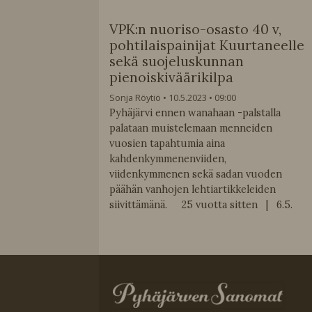
VPK:n nuoriso-osasto 40 v,
pohtilaispainijat Kuurtaneelle
sekä suojeluskunnan
pienoiskiväärikilpa
Sonja Röytiö
10.5.2023
09:00
Pyhäjärvi ennen wanahaan -palstalla
palataan muistelemaan menneiden
vuosien tapahtumia aina
kahdenkymmenenviiden,
viidenkymmenen sekä sadan vuoden
päähän vanhojen lehtiartikkeleiden
siivittämänä. 25 vuotta sitten | 6.5.