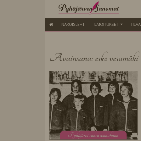
NÄKÖISLEHTI
ILMOITUKSET
TILA
Avainsana: esko vesamäki
P
yhäjärvi ennen wanahaan