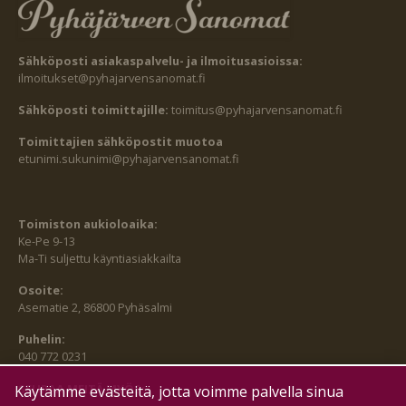
Sähköposti asiakaspalvelu- ja ilmoitusasioissa:
ilmoitukset@pyhajarvensanomat.fi
Sähköposti toimittajille:
toimitus@pyhajarvensanomat.fi
Toimittajien sähköpostit muotoa
etunimi.sukunimi@pyhajarvensanomat.fi
Toimiston aukioloaika:
Ke-Pe 9-13
Ma-Ti suljettu käyntiasiakkailta
Osoite:
Asematie 2, 86800 Pyhäsalmi
Puhelin:
040 772 0231
SEURAA MEITÄ MYÖS:
Käytämme evästeitä, jotta voimme palvella sinua