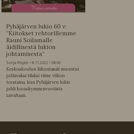
V
iikon varrelta
Pyhäjärven lukio 60 v:
”Kiitokset rehtorillemme
Rauni Soilamalle
äidillisestä lukion
johtamisesta”
Sonja Röytiö
8.11.2022
08:00
Keskuskoulun liikuntasali muuntui
juhlavaksi tilaksi viime viikon
torstaina, kun Pyhäjärven lukio
juhli kuusikymmenvuotista
taivaltaan.