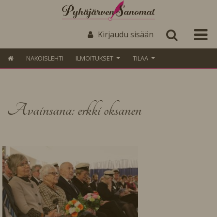
Kirjaudu sisään
NÄKÖISLEHTI
ILMOITUKSET
TILAA
Avainsana: erkki oksanen