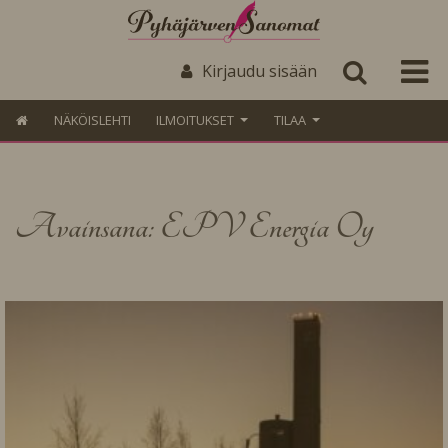
Kirjaudu sisään
NÄKÖISLEHTI
ILMOITUKSET
TILAA
Avainsana: EPV Energia Oy