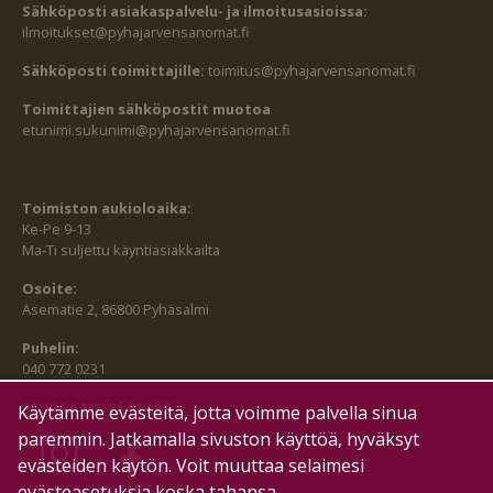
Sähköposti asiakaspalvelu- ja ilmoitusasioissa:
ilmoitukset@pyhajarvensanomat.fi
Sähköposti toimittajille:
toimitus@pyhajarvensanomat.fi
Toimittajien sähköpostit muotoa
etunimi.sukunimi@pyhajarvensanomat.fi
Toimiston aukioloaika:
Ke-Pe 9-13
Ma-Ti suljettu käyntiasiakkailta
Osoite:
Asematie 2, 86800 Pyhäsalmi
Puhelin:
040 772 0231
SEURAA MEITÄ MYÖS:
Käytämme evästeitä, jotta voimme palvella sinua
paremmin. Jatkamalla sivuston käyttöä, hyväksyt
evästeiden käytön. Voit muuttaa selaimesi
HALLITSE EVÄSTEITÄ
evästeasetuksia koska tahansa.