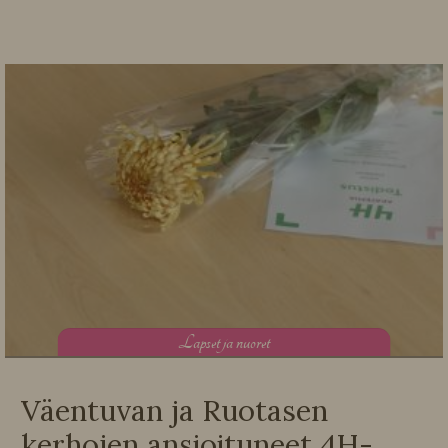
L
apset ja nuoret
Väentuvan ja Ruotasen
kerhojen ansioituneet 4H-