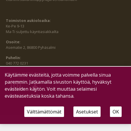
Toimiston aukioloaika:
Ke-Pe 9-13
Ma-Ti suljettu käyntiasiakkailta
Osoite:
Asematie 2, 86800 Pyhäsalmi
Puhelin:
040 772 0231
SEURAA MEITÄ MYÖS:
Käytämme evästeitä, jotta voimme palvella sinua
paremmin. Jatkamalla sivuston käyttöä, hyväksyt
evästeiden käytön. Voit muuttaa selaimesi
HALLITSE EVÄSTEITÄ
evästeasetuksia koska tahansa.
Välttämättömät
Asetukset
OK