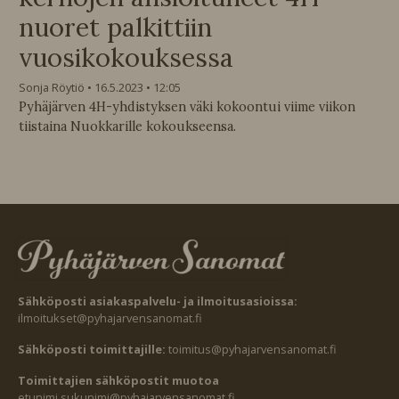
nuoret palkittiin
vuosikokouksessa
Sonja Röytiö
16.5.2023
12:05
Pyhäjärven 4H-yhdistyksen väki kokoontui viime viikon
tiistaina Nuokkarille kokoukseensa.
Sähköposti asiakaspalvelu- ja ilmoitusasioissa:
ilmoitukset@pyhajarvensanomat.fi
Sähköposti toimittajille:
toimitus@pyhajarvensanomat.fi
Toimittajien sähköpostit muotoa
etunimi.sukunimi@pyhajarvensanomat.fi