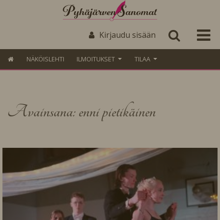
Kirjaudu sisään
NÄKÖISLEHTI
ILMOITUKSET
TILAA
Avainsana: enni pietikäinen