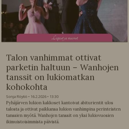
L
apset ja nuoret
Talon vanhimmat ottivat
parketin haltuun – Wanhojen
tanssit on lukiomatkan
kohokohta
Sonja Röytiö
16.2.2026
13:30
Pyhäjärven lukion kakkoset kantoivat abiturientit ulos
talosta ja ottivat paikkansa lukion vanhimpina perinteisten
tanssien myötä. Wanhojen tanssit on yksi lukiovuosien
ikimuistoisimmista päivistä.