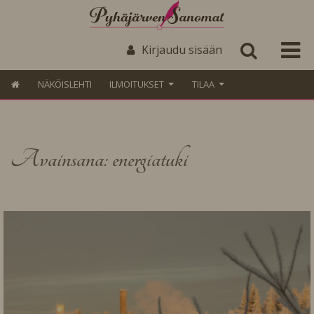
Kirjaudu sisään
NÄKÖISLEHTI
ILMOITUKSET
TILAA
Avainsana: energiatuki