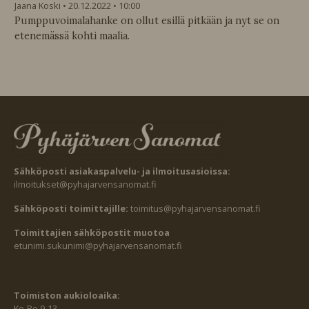
Jaana Koski
20.12.2022
10:00
Pumppuvoimalahanke on ollut esillä pitkään ja nyt se on
etenemässä kohti maalia.
Sähköposti asiakaspalvelu- ja ilmoitusasioissa:
ilmoitukset@pyhajarvensanomat.fi
Sähköposti toimittajille:
toimitus@pyhajarvensanomat.fi
Toimittajien sähköpostit muotoa
etunimi.sukunimi@pyhajarvensanomat.fi
Toimiston aukioloaika:
Ke-Pe 9-13