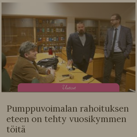
U
utiset
Pumppuvoimalan rahoituksen
eteen on tehty vuosikymmen
töitä