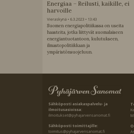
Energiaa – Reilusti, kaikille, ei
harvoille
Vieraskynä
6.3.2023
13:43
Suomen energiapolitiikassa on useita
haasteita, jotka liittyvät suomalaiseen
energiantuotantoon, kulutukseen,
ilmastopolitiikkaan ja
ympäristönsuojeluun.
Sähköposti asiakaspalvelu- ja
T
ilmoitusasioissa:
K
ilmoitukset@pyhajarvensanomat.fi
Ma
Sähköposti toimittajille:
O
toimitus@pyhajarvensanomat.fi
A