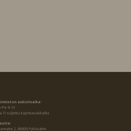
oimiston aukioloaika:
e-Pe 9-13
-Ti suljettu käyntiasiakkailta
soite:
sematie 2, 86800 Pyhäsalmi