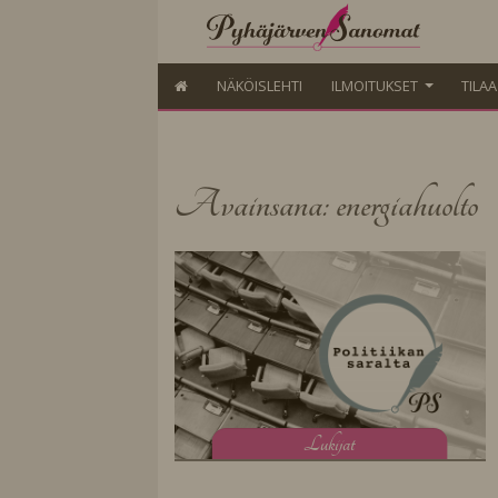
NÄKÖISLEHTI
ILMOITUKSET
TILA
Avainsana: energiahuolto
L
ukijat