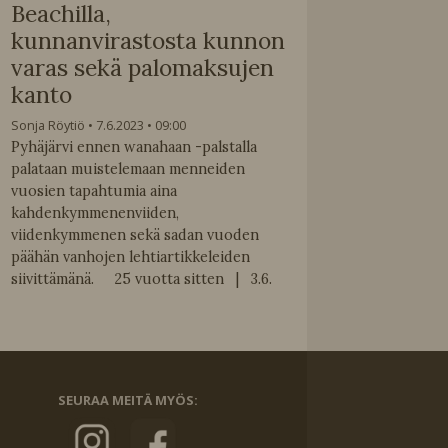
Beachilla,
kunnanvirastosta kunnon
varas sekä palomaksujen
kanto
Sonja Röytiö
7.6.2023
09:00
Pyhäjärvi ennen wanahaan -palstalla
palataan muistelemaan menneiden
vuosien tapahtumia aina
kahdenkymmenenviiden,
viidenkymmenen sekä sadan vuoden
päähän vanhojen lehtiartikkeleiden
siivittämänä. 25 vuotta sitten | 3.6.
SEURAA MEITÄ MYÖS: