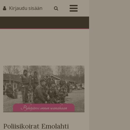
Kirjaudu sisään
P
yhäjärvi ennen wanahaan
Poliisikoirat Emolahti