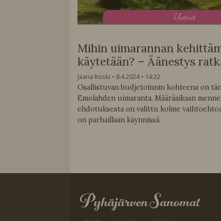
U
utiset
Mihin uimarannan kehittäm
käytetään? – Äänestys ratk
Jaana Koski
8.4.2024
14:22
Osallistuvan budjetoinnin kohteena on tä
Emolahden uimaranta. Määräaikaan menness
ehdotuksesta on valittu kolme vaihtoehtoa
on parhaillaan käynnissä.