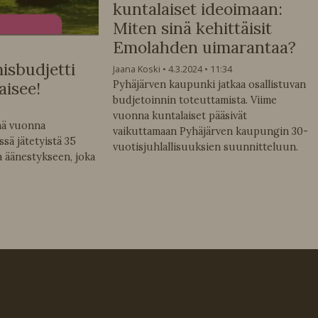
kuntalaiset ideoimaan:
Miten sinä kehittäisit
Emolahden uimarantaa?
isbudjetti
Jaana Koski
4.3.2024
11:34
aisee!
Pyhäjärven kaupunki jatkaa osallistuvan
budjetoinnin toteuttamista. Viime
vuonna kuntalaiset pääsivät
nä vuonna
vaikuttamaan Pyhäjärven kaupungin 30-
ä jätetyistä 35
vuotisjuhlallisuuksien suunnitteluun.
 äänestykseen, joka