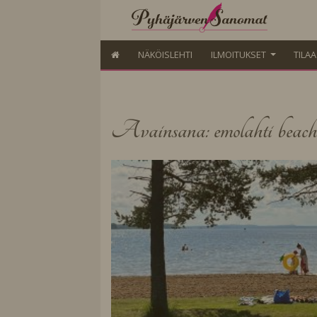
NÄKÖISLEHTI
ILMOITUKSET
TILA
Avainsana: emolahti beach