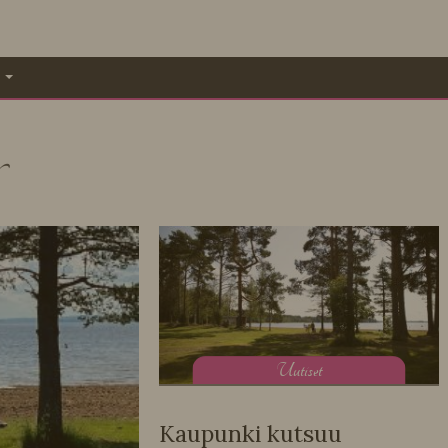
A
U
utiset
Kaupunki kutsuu