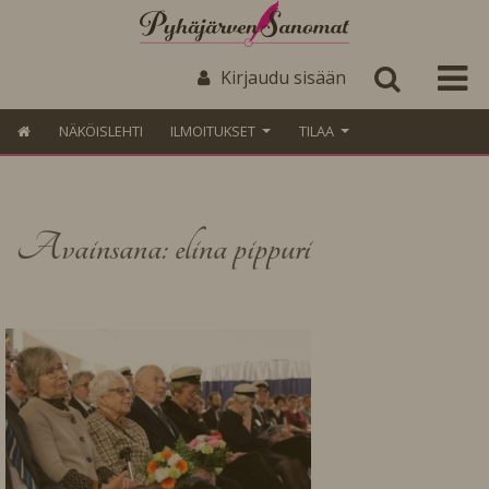
Kirjaudu sisään
NÄKÖISLEHTI
ILMOITUKSET
TILAA
Avainsana: elina pippuri