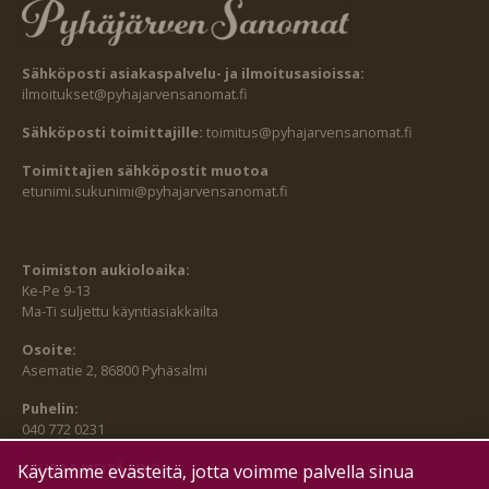
Sähköposti asiakaspalvelu- ja ilmoitusasioissa:
ilmoitukset@pyhajarvensanomat.fi
Sähköposti toimittajille:
toimitus@pyhajarvensanomat.fi
Toimittajien sähköpostit muotoa
etunimi.sukunimi@pyhajarvensanomat.fi
Toimiston aukioloaika:
Ke-Pe 9-13
Ma-Ti suljettu käyntiasiakkailta
Osoite:
Asematie 2, 86800 Pyhäsalmi
Puhelin:
040 772 0231
SEURAA MEITÄ MYÖS:
Käytämme evästeitä, jotta voimme palvella sinua