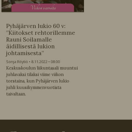
V
iikon varrelta
Pyhäjärven lukio 60 v:
”Kiitokset rehtorillemme
Rauni Soilamalle
äidillisestä lukion
johtamisesta”
Sonja Röytiö
8.11.2022
08:00
Keskuskoulun liikuntasali muuntui
juhlavaksi tilaksi viime viikon
torstaina, kun Pyhäjärven lukio
juhli kuusikymmenvuotista
taivaltaan.