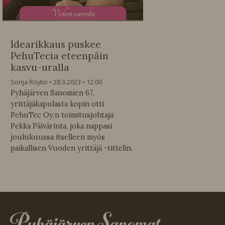
V
iikon varrelta
Idearikkaus puskee
PehuTecia eteenpäin
kasvu-uralla
Sonja Röytiö
28.3.2023
12:00
Pyhäjärven Sanomien 67.
yrittäjäkapulasta kopin otti
PehuTec Oy:n toimitusjohtaja
Pekka Päivärinta, joka nappasi
joulukuussa itselleen myös
paikallisen Vuoden yrittäjä -tittelin.