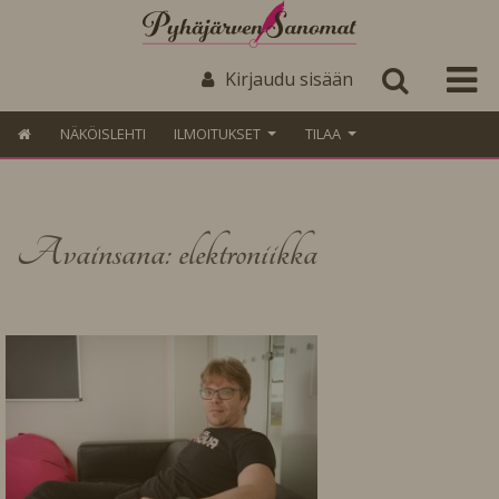
Kirjaudu sisään
NÄKÖISLEHTI
ILMOITUKSET
TILAA
Avainsana: elektroniikka