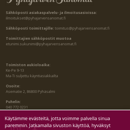
Sähköposti asiakaspalvelu- ja ilmoitusasioissa:
ilmoitukset@pyhajarvensanomat.fi
Sähköposti toimittajille:
toimitus@pyhajarvensanomat.fi
Toimittajien sähköpostit muotoa
etunimi.sukunimi@pyhajarvensanomat.fi
Toimiston aukioloaika:
Ke-Pe 9-13
Ma-Ti suljettu käyntiasiakkailta
Osoite:
Asematie 2, 86800 Pyhäsalmi
Puhelin:
040 772 0231
SEURAA MEITÄ MYÖS:
Käytämme evästeitä, jotta voimme palvella sinua
paremmin. Jatkamalla sivuston käyttöä, hyväksyt