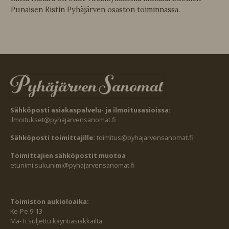
Punaisen Ristin Pyhäjärven osaston toiminnassa.
Sähköposti asiakaspalvelu- ja ilmoitusasioissa:
ilmoitukset@pyhajarvensanomat.fi
Sähköposti toimittajille:
toimitus@pyhajarvensanomat.fi
Toimittajien sähköpostit muotoa
etunimi.sukunimi@pyhajarvensanomat.fi
Toimiston aukioloaika:
Ke-Pe 9-13
Ma-Ti suljettu käyntiasiakkailta