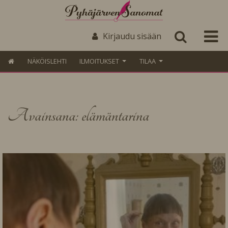
Kirjaudu sisään
NÄKÖISLEHTI
ILMOITUKSET
TILAA
Avainsana: elämäntarina