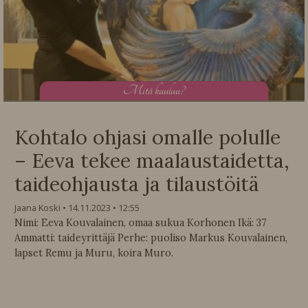
M
itä kuuluu?
Kohtalo ohjasi omalle polulle
– Eeva tekee maalaustaidetta,
taideohjausta ja tilaustöitä
Jaana Koski
14.11.2023
12:55
Nimi: Eeva Kouvalainen, omaa sukua Korhonen Ikä: 37
Ammatti: taideyrittäjä Perhe: puoliso Markus Kouvalainen,
lapset Remu ja Muru, koira Muro.