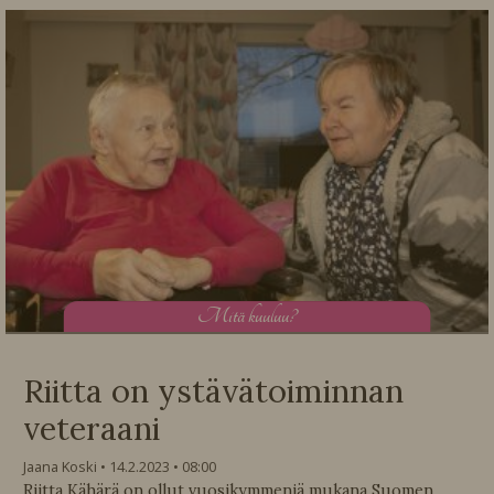
M
itä kuuluu?
Riitta on ystävätoiminnan
veteraani
Jaana Koski
14.2.2023
08:00
Riitta Kähärä on ollut vuosikymmeniä mukana Suomen