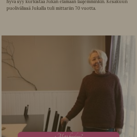
hyvä syy kurkistaa Jukan elämään laajemminkin. Kesäkuun
puolivälissä Jukalla tuli mittariin 70 vuotta.
M
itä kuuluu?