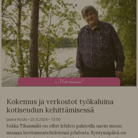
M
itä kuuluu?
Kokemus ja verkostot työkaluina
kotiseudun kehittämisessä
Jaana Koski
25.6.2024
13:00
Jukka Tikanmäki on ollut lehden palstoilla usein muun
muassa luottamustehtäviensä johdosta. Syntymäpäivä on