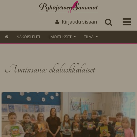
Kirjaudu sisään
NÄKÖISLEHTI
ILMOITUKSET
TILAA
Avainsana: ekaluokkalaiset