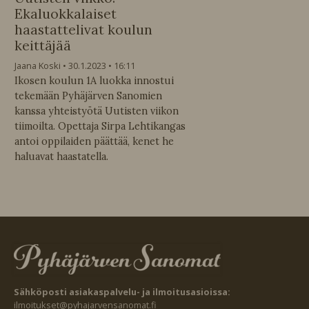
Ekaluokkalaiset
haastattelivat koulun
keittäjää
Jaana Koski
30.1.2023
16:11
Ikosen koulun 1A luokka innostui
tekemään Pyhäjärven Sanomien
kanssa yhteistyötä Uutisten viikon
tiimoilta. Opettaja Sirpa Lehtikangas
antoi oppilaiden päättää, kenet he
haluavat haastatella.
Sähköposti asiakaspalvelu- ja ilmoitusasioissa:
ilmoitukset@pyhajarvensanomat.fi