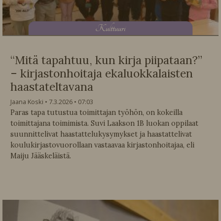
K
ulttuuri
“Mitä tapahtuu, kun kirja piipataan?”
– kirjastonhoitaja ekaluokkalaisten
haastateltavana
Jaana Koski
7.3.2026
07:03
Paras tapa tutustua toimittajan työhön, on kokeilla
toimittajana toimimista. Suvi Laakson 1B luokan oppilaat
suunnittelivat haastattelukysymykset ja haastattelivat
koulukirjastovuorollaan vastaavaa kirjastonhoitajaa, eli
Maiju Jääskeläistä.