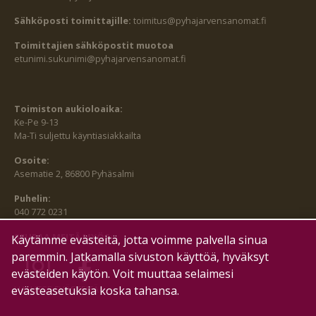
Sähköposti toimittajille:
toimitus@pyhajarvensanomat.fi
Toimittajien sähköpostit muotoa
etunimi.sukunimi@pyhajarvensanomat.fi
Toimiston aukioloaika:
Ke-Pe 9-13
Ma-Ti suljettu käyntiasiakkailta
Osoite:
Asematie 2, 86800 Pyhäsalmi
Puhelin:
040 772 0231
SEURAA MEITÄ MYÖS:
Käytämme evästeitä, jotta voimme palvella sinua
paremmin. Jatkamalla sivuston käyttöä, hyväksyt
evästeiden käytön. Voit muuttaa selaimesi
HALLITSE EVÄSTEITÄ
evästeasetuksia koska tahansa.