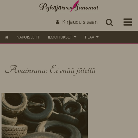
Kirjaudu sisään
NÄKÖISLEHTI
ILMOITUKSET
TILAA
Avainsana: Ei enää jätettä