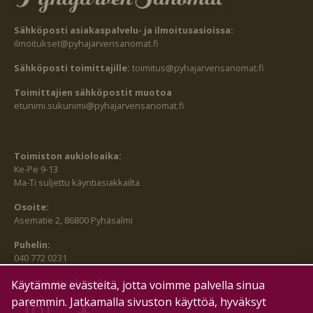
Sähköposti asiakaspalvelu- ja ilmoitusasioissa:
ilmoitukset@pyhajarvensanomat.fi
Sähköposti toimittajille:
toimitus@pyhajarvensanomat.fi
Toimittajien sähköpostit muotoa
etunimi.sukunimi@pyhajarvensanomat.fi
Toimiston aukioloaika:
Ke-Pe 9-13
Ma-Ti suljettu käyntiasiakkailta
Osoite:
Asematie 2, 86800 Pyhäsalmi
Puhelin:
040 772 0231
SEURAA MEITÄ MYÖS:
Käytämme evästeitä, jotta voimme palvella sinua
paremmin. Jatkamalla sivuston käyttöä, hyväksyt