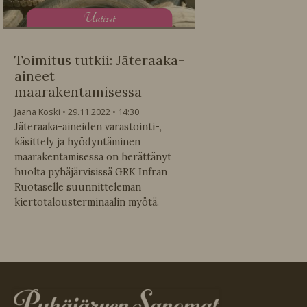
U
utiset
Toimitus tutkii: Jäteraaka-
aineet
maarakentamisessa
Jaana Koski
29.11.2022
14:30
Jäteraaka-aineiden varastointi-,
käsittely ja hyödyntäminen
maarakentamisessa on herättänyt
huolta pyhäjärvisissä GRK Infran
Ruotaselle suunnitteleman
kiertotalousterminaalin myötä.