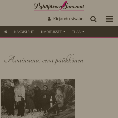
Kirjaudu sisään
NÄKÖISLEHTI
ILMOITUKSET
TILAA
Avainsana: eeva pääkkönen