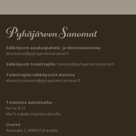
Sähköposti asiakaspalvelu- ja ilmoitusasioissa:
ilmoitukset@pyhajarvensanomat.fi
Sähköposti toimittajille:
toimitus@pyhajarvensanomat.fi
Toimittajien sähköpostit muotoa
etunimi.sukunimi@pyhajarvensanomat.fi
Toimiston aukioloaika:
Ke-Pe 9-13
Ma-Ti suljettu käyntiasiakkailta
Osoite:
Asematie 2, 86800 Pyhäsalmi