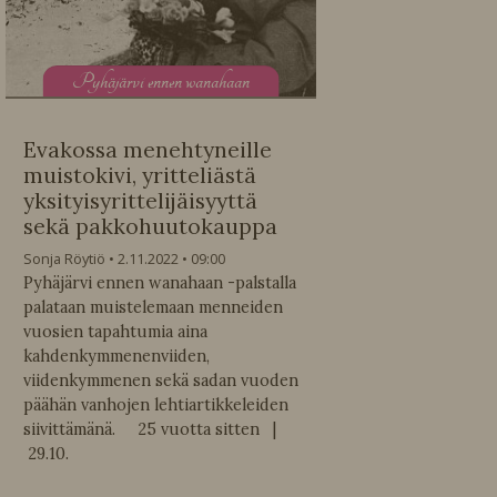
P
yhäjärvi ennen wanahaan
Evakossa menehtyneille
muistokivi, yritteliästä
yksityisyrittelijäisyyttä
sekä pakkohuutokauppa
Sonja Röytiö
2.11.2022
09:00
Pyhäjärvi ennen wanahaan -palstalla
palataan muistelemaan menneiden
vuosien tapahtumia aina
kahdenkymmenenviiden,
viidenkymmenen sekä sadan vuoden
päähän vanhojen lehtiartikkeleiden
siivittämänä. 25 vuotta sitten |
29.10.