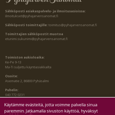
Sähköposti asiakaspalvelu- ja ilmoitusasioissa:
ilmoitukset@pyhajarvensanomat.fi
Sähköposti toimittajille:
toimitus@pyhajarvensanomat.fi
Toimittajien sähköpostit muotoa
etunimi.sukunimi@pyhajarvensanomat.fi
Toimiston aukioloaika:
Ke-Pe 9-13
Ma-Ti suljettu käyntiasiakkailta
Osoite:
Asematie 2, 86800 Pyhäsalmi
Puhelin:
040 772 0231
SEURAA MEITÄ MYÖS:
Käytämme evästeitä, jotta voimme palvella sinua
paremmin. Jatkamalla sivuston käyttöä, hyväksyt