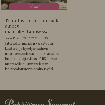
U
utiset
Toimitus tutkii: Jäteraaka-
aineet
maarakentamisessa
Jaana Koski
29.11.2022
14:30
Jäteraaka-aineiden varastointi-,
käsittely ja hyödyntäminen
maarakentamisessa on herättänyt
huolta pyhäjärvisissä GRK Infran
Ruotaselle suunnitteleman
kiertotalousterminaalin myötä.