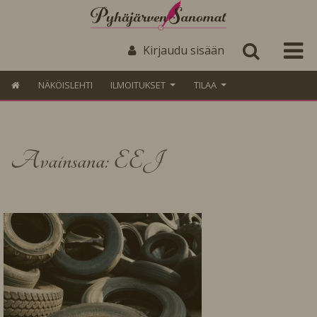
Kirjaudu sisään
NÄKÖISLEHTI
ILMOITUKSET
TILAA
Avainsana: EEJ