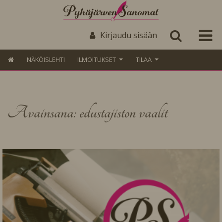
Kirjaudu sisään
NÄKÖISLEHTI
ILMOITUKSET
TILAA
Avainsana: edustajiston vaalit