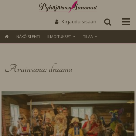
Kirjaudu sisään
NÄKÖISLEHTI
ILMOITUKSET
TILAA
Avainsana: draama