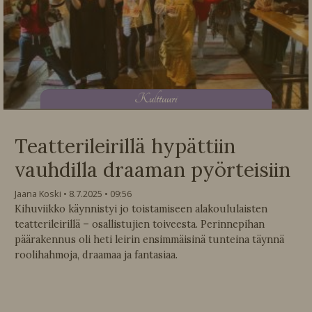
K
ulttuuri
Teatterileirillä hypättiin
vauhdilla draaman pyörteisiin
Jaana Koski
8.7.2025
09:56
Kihuviikko käynnistyi jo toistamiseen alakoululaisten
teatterileirillä – osallistujien toiveesta. Perinnepihan
päärakennus oli heti leirin ensimmäisinä tunteina täynnä
roolihahmoja, draamaa ja fantasiaa.