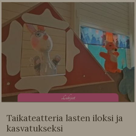
L
ukijat
Taikateatteria lasten iloksi ja
kasvatukseksi