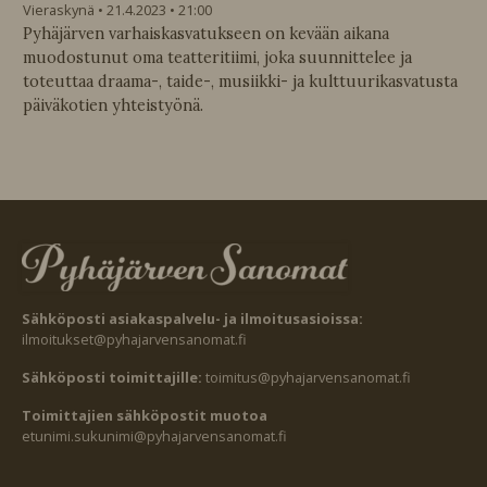
Vieraskynä
21.4.2023
21:00
Pyhäjärven varhaiskasvatukseen on kevään aikana
muodostunut oma teatteritiimi, joka suunnittelee ja
toteuttaa draama-, taide-, musiikki- ja kulttuurikasvatusta
päiväkotien yhteistyönä.
Sähköposti asiakaspalvelu- ja ilmoitusasioissa:
ilmoitukset@pyhajarvensanomat.fi
Sähköposti toimittajille:
toimitus@pyhajarvensanomat.fi
Toimittajien sähköpostit muotoa
etunimi.sukunimi@pyhajarvensanomat.fi