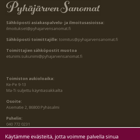
Sähköposti asiakaspalvelu- ja ilmoitusasioissa:
ilmoitukset@pyhajarvensanomat.fi
Sähköposti toimittajille:
toimitus@pyhajarvensanomat.fi
Toimittajien sähköpostit muotoa
etunimi.sukunimi@pyhajarvensanomat.fi
Toimiston aukioloaika:
Ke-Pe 9-13
Ma-Ti suljettu käyntiasiakkailta
Osoite:
Asematie 2, 86800 Pyhäsalmi
Puhelin:
040 772 0231
SEURAA MEITÄ MYÖS:
Käytämme evästeitä, jotta voimme palvella sinua