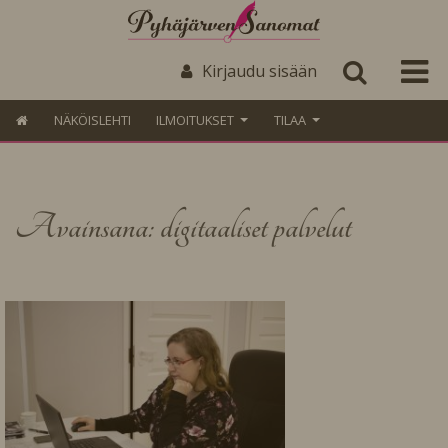
Kirjaudu sisään
NÄKÖISLEHTI
ILMOITUKSET
TILAA
Avainsana: digitaaliset palvelut