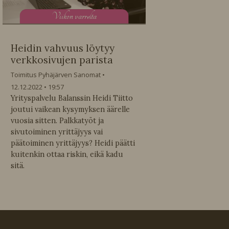
V
iikon varrelta
Heidin vahvuus löytyy
verkkosivujen parista
Toimitus Pyhäjärven Sanomat
12.12.2022
19:57
Yrityspalvelu Balanssin Heidi Tiitto
joutui vaikean kysymyksen äärelle
vuosia sitten. Palkkatyöt ja
sivutoiminen yrittäjyys vai
päätoiminen yrittäjyys? Heidi päätti
kuitenkin ottaa riskin, eikä kadu
sitä.