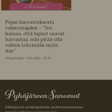
M
itä kuuluu?
Pojan harrastuksesta
valmentajaksi – ”Jos
haluaa, että lapset saavat
harrastaa, niin pitää olla
valmis tekemään myös
itse”
Sonja Röytiö
16.5.2023
12:15
Sähköposti asiakaspalvelu- ja ilmoitusasioissa:
ilmoitukset@pyhajarvensanomat.fi