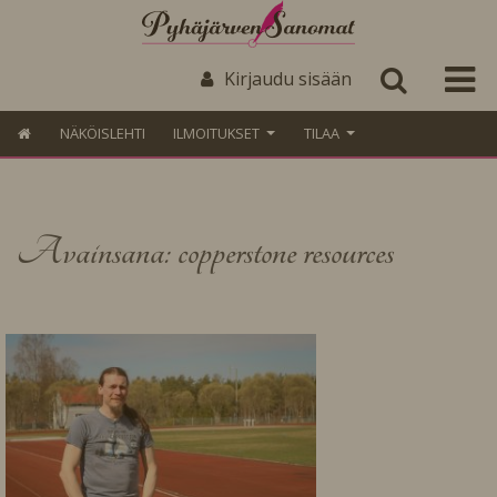
Kirjaudu sisään
NÄKÖISLEHTI
ILMOITUKSET
TILAA
Avainsana: copperstone resources