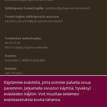
Sähköposti toimittajille:
toimitus@pyhajarvensanomat.fi
Toimittajien sähköpostit muotoa
etunimi.sukunimi@pyhajarvensanomat.fi
Toimiston aukioloaika:
Ke-Pe 9-13
Ma-Ti suljettu käyntiasiakkailta
Osoite:
Asematie 2, 86800 Pyhäsalmi
Puhelin:
040 772 0231
SEURAA MEITÄ MYÖS:
Käytämme evästeitä, jotta voimme palvella sinua
paremmin. Jatkamalla sivuston käyttöä, hyväksyt
evästeiden käytön. Voit muuttaa selaimesi
evästeasetuksia koska tahansa.
HALLITSE EVÄSTEITÄ