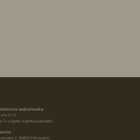
oimiston aukioloaika:
e-Pe 9-13
-Ti suljettu käyntiasiakkailta
soite:
sematie 2, 86800 Pyhäsalmi