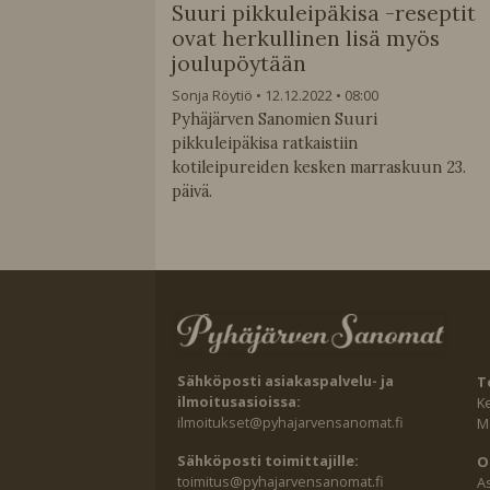
Suuri pikkuleipäkisa -reseptit
ovat herkullinen lisä myös
joulupöytään
Sonja Röytiö
12.12.2022
08:00
Pyhäjärven Sanomien Suuri
pikkuleipäkisa ratkaistiin
kotileipureiden kesken marraskuun 23.
päivä.
Sähköposti asiakaspalvelu- ja
T
ilmoitusasioissa:
K
ilmoitukset@pyhajarvensanomat.fi
Ma
Sähköposti toimittajille:
O
toimitus@pyhajarvensanomat.fi
A