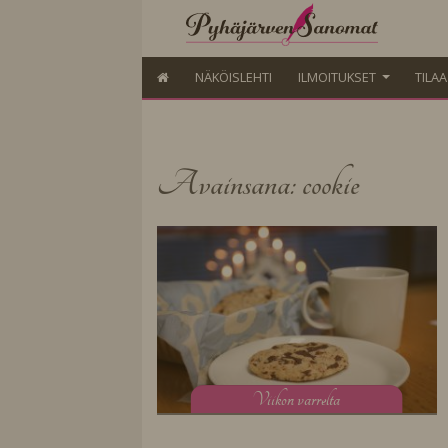
NÄKÖISLEHTI
ILMOITUKSET
TILA
Avainsana: cookie
V
iikon varrelta