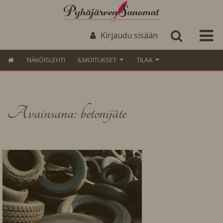
Kirjaudu sisään
NÄKÖISLEHTI
ILMOITUKSET
TILAA
Avainsana: betonijäte