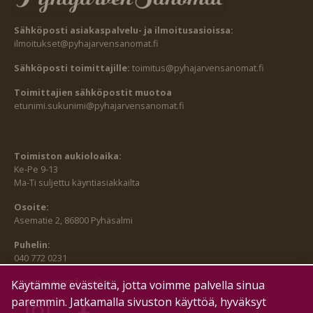
Sähköposti asiakaspalvelu- ja ilmoitusasioissa:
ilmoitukset@pyhajarvensanomat.fi
Sähköposti toimittajille:
toimitus@pyhajarvensanomat.fi
Toimittajien sähköpostit muotoa
etunimi.sukunimi@pyhajarvensanomat.fi
Toimiston aukioloaika:
Ke-Pe 9-13
Ma-Ti suljettu käyntiasiakkailta
Osoite:
Asematie 2, 86800 Pyhäsalmi
Puhelin:
040 772 0231
SEURAA MEITÄ MYÖS:
Käytämme evästeitä, jotta voimme palvella sinua
paremmin. Jatkamalla sivuston käyttöä, hyväksyt