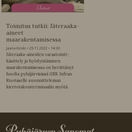
U
utiset
Toimitus tutkii: Jäteraaka-
aineet
maarakentamisessa
Jaana Koski
29.11.2022
14:30
Jäteraaka-aineiden varastointi-,
käsittely ja hyödyntäminen
maarakentamisessa on herättänyt
huolta pyhäjärvisissä GRK Infran
Ruotaselle suunnitteleman
kiertotalousterminaalin myötä.