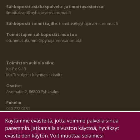
Sähköposti asiakaspalvelu- ja ilmoitusasioissa:
ilmoitukset@pyhajarvensanomat.fi
Sähköposti toimittajille:
toimitus@pyhajarvensanomat.fi
Toimittajien sähköpostit muotoa
etunimi.sukunimi@pyhajarvensanomat.fi
Toimiston aukioloaika:
Ke-Pe 9-13
Ma-Ti suljettu käyntiasiakkailta
Osoite:
Asematie 2, 86800 Pyhäsalmi
Puhelin:
040 772 0231
SEURAA MEITÄ MYÖS:
Käytämme evästeitä, jotta voimme palvella sinua
paremmin. Jatkamalla sivuston käyttöä, hyväksyt
evästeiden käytön. Voit muuttaa selaimesi