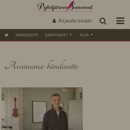
Kirjaudu sisään
NÄKÖISLEHTI
ILMOITUKSET
TILAA
Avainsana: bändisoitto