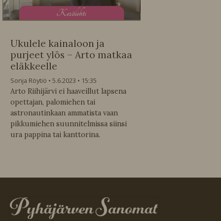
K
esälehti
Ukulele kainaloon ja
purjeet ylös – Arto matkaa
eläkkeelle
Sonja Röytiö
5.6.2023
15:35
Arto Riihijärvi ei haaveillut lapsena
opettajan, palomiehen tai
astronautinkaan ammatista vaan
pikkumiehen suunnitelmissa siinsi
ura pappina tai kanttorina.