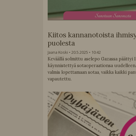
S
anotaan Sanomista
Kiitos kannanotoista ihmis
puolesta
Jaana Koski
20.5.2025
10:42
Keväällä solmittu aselepo Gazassa päättyi I
käynnistettyä sotaoperaationsa uudelleen. 
valmis lopettamaan sotaa, vaikka kaikki pant
vapautettu.