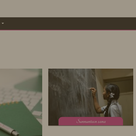
A
S
unnuntain sana