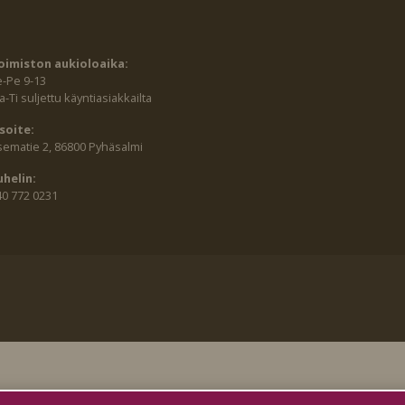
oimiston aukioloaika:
e-Pe 9-13
-Ti suljettu käyntiasiakkailta
soite:
sematie 2, 86800 Pyhäsalmi
uhelin:
40 772 0231