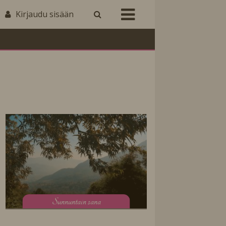
Kirjaudu sisään
S
unnuntain sana