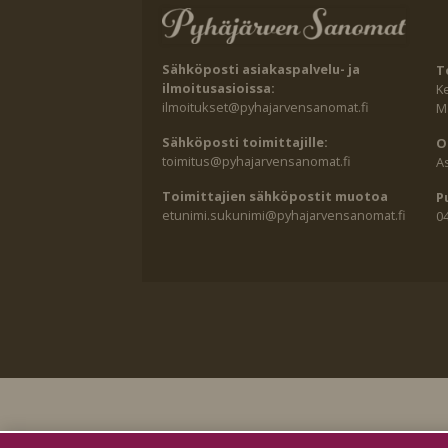
Sähköposti asiakaspalvelu- ja
T
ilmoitusasioissa:
K
ilmoitukset@pyhajarvensanomat.fi
Ma
Sähköposti toimittajille:
O
toimitus@pyhajarvensanomat.fi
A
Toimittajien sähköpostit muotoa
P
etunimi.sukunimi@pyhajarvensanomat.fi
0