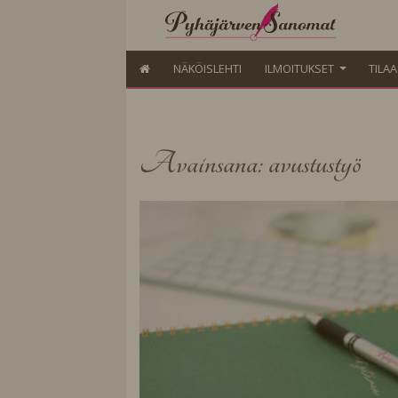
NÄKÖISLEHTI
ILMOITUKSET
TILA
Avainsana: avustustyö