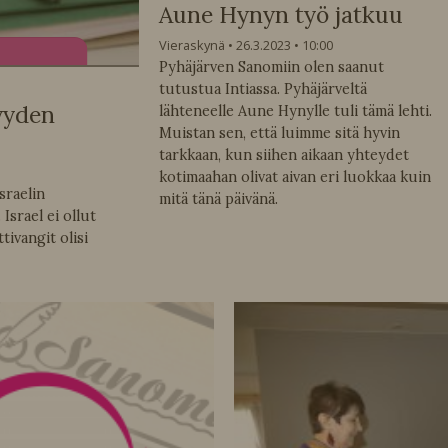
Aune Hynyn työ jatkuu
Vieraskynä
26.3.2023
10:00
Pyhäjärven Sanomiin olen saanut
tutustua Intiassa. Pyhäjärveltä
yyden
lähteneelle Aune Hynylle tuli tämä lehti.
Muistan sen, että luimme sitä hyvin
tarkkaan, kun siihen aikaan yhteydet
kotimaahan olivat aivan eri luokkaa kuin
sraelin
mitä tänä päivänä.
Israel ei ollut
tivangit olisi