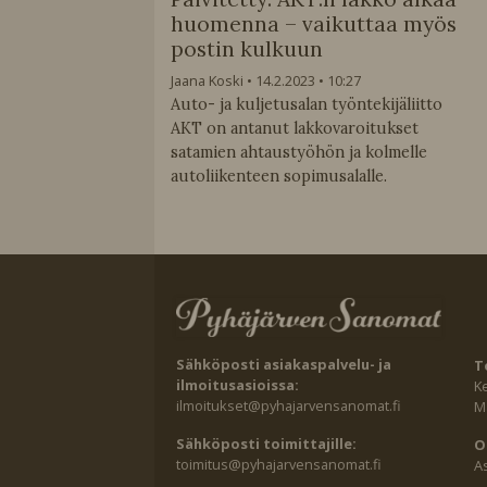
huomenna – vaikuttaa myös
postin kulkuun
Jaana Koski
14.2.2023
10:27
Auto- ja kuljetusalan työntekijäliitto
AKT on antanut lakkovaroitukset
satamien ahtaustyöhön ja kolmelle
autoliikenteen sopimusalalle.
Sähköposti asiakaspalvelu- ja
T
ilmoitusasioissa:
K
ilmoitukset@pyhajarvensanomat.fi
Ma
Sähköposti toimittajille:
O
toimitus@pyhajarvensanomat.fi
A