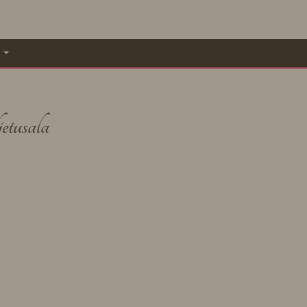
A
etusala