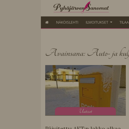
NÄKÖISLEHTI
ILMOITUKSET
TILA
Avainsana: Auto- ja kulj
U
utiset
Päivitetty: AKT:n lakko alkaa