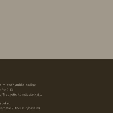
oimiston aukioloaika:
e-Pe 9-13
-Ti suljettu käyntiasiakkailta
soite:
sematie 2, 86800 Pyhäsalmi