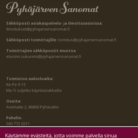
Sähköposti asiakaspalvelu- ja ilmoitusasioissa:
ilmoitukset@pyhajarvensanomat.fi
Sähköposti toimittajille:
toimitus@pyhajarvensanomat.fi
Toimittajien sähköpostit muotoa
etunimi.sukunimi@pyhajarvensanomat.fi
Toimiston aukioloaika:
Ke-Pe 9-13
Ma-Ti suljettu käyntiasiakkailta
Osoite:
Asematie 2, 86800 Pyhäsalmi
Puhelin:
040 772 0231
SEURAA MEITÄ MYÖS:
Käytämme evästeitä, jotta voimme palvella sinua