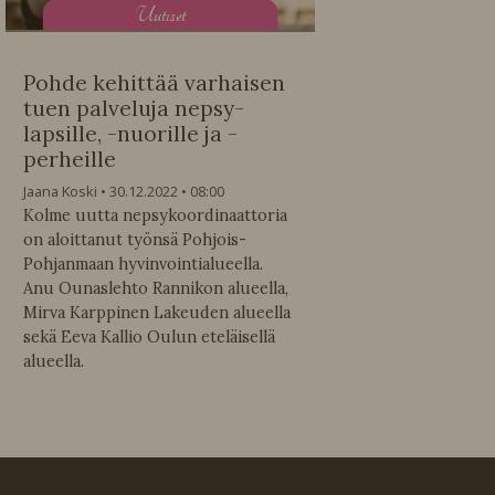
U
utiset
Pohde kehittää varhaisen
tuen palveluja nepsy-
lapsille, -nuorille ja -
perheille
Jaana Koski
30.12.2022
08:00
Kolme uutta nepsykoordinaattoria
on aloittanut työnsä Pohjois-
Pohjanmaan hyvinvointialueella.
Anu Ounaslehto Rannikon alueella,
Mirva Karppinen Lakeuden alueella
sekä Eeva Kallio Oulun eteläisellä
alueella.