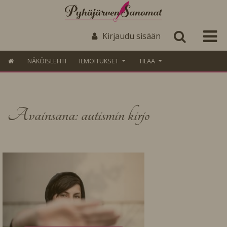
Kirjaudu sisään
NÄKÖISLEHTI
ILMOITUKSET
TILAA
Avainsana: autismin kirjo