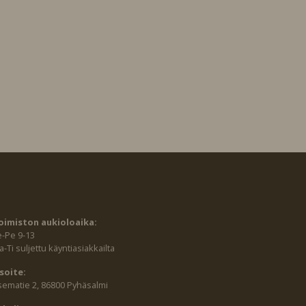
oimiston aukioloaika:
e-Pe 9-13
-Ti suljettu käyntiasiakkailta
soite:
sematie 2, 86800 Pyhäsalmi