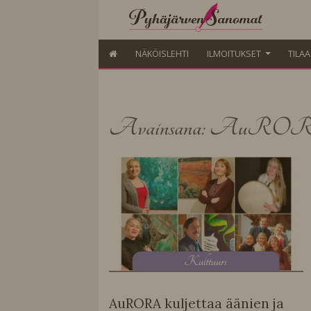
NÄKÖISLEHTI
ILMOITUKSET
TILA
Avainsana: AuR
K
ulttuuri
AuRORA kuljettaa äänien ja