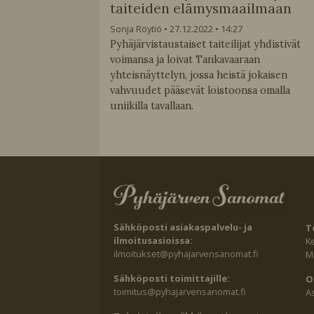
taiteiden elämysmaailmaan
Sonja Röytiö
27.12.2022
14:27
Pyhäjärvistaustaiset taiteilijat yhdistivät
voimansa ja loivat Tankavaaraan
yhteisnäyttelyn, jossa heistä jokaisen
vahvuudet pääsevät loistoonsa omalla
uniikilla tavallaan.
Sähköposti asiakaspalvelu- ja
T
ilmoitusasioissa:
K
ilmoitukset@pyhajarvensanomat.fi
Ma
Sähköposti toimittajille:
O
toimitus@pyhajarvensanomat.fi
A