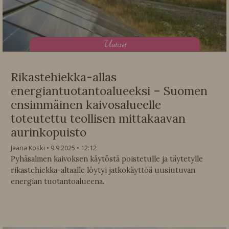
U
utiset
Rikastehiekka-allas
energiantuotantoalueeksi – Suomen
ensimmäinen kaivosalueelle
toteutettu teollisen mittakaavan
aurinkopuisto
Jaana Koski
9.9.2025
12:12
Pyhäsalmen kaivoksen käytöstä poistetulle ja täytetylle
rikastehiekka-altaalle löytyi jatkokäyttöä uusiutuvan
energian tuotantoalueena.