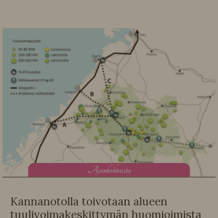
A
jankohtaista
Kannanotolla toivotaan alueen
tuulivoimakeskittymän huomioimista