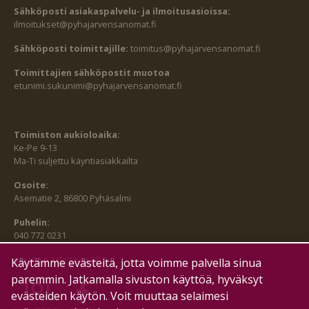
Sähköposti asiakaspalvelu- ja ilmoitusasioissa:
ilmoitukset@pyhajarvensanomat.fi
Sähköposti toimittajille:
toimitus@pyhajarvensanomat.fi
Toimittajien sähköpostit muotoa
etunimi.sukunimi@pyhajarvensanomat.fi
Toimiston aukioloaika:
Ke-Pe 9-13
Ma-Ti suljettu käyntiasiakkailta
Osoite:
Asematie 2, 86800 Pyhäsalmi
Puhelin:
040 772 0231
SEURAA MEITÄ MYÖS:
Käytämme evästeitä, jotta voimme palvella sinua
paremmin. Jatkamalla sivuston käyttöä, hyväksyt
evästeiden käytön. Voit muuttaa selaimesi