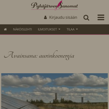
Kirjaudu sisään
NÄKÖISLEHTI
ILMOITUKSET
TILAA
Avainsana: aurinkoenergia