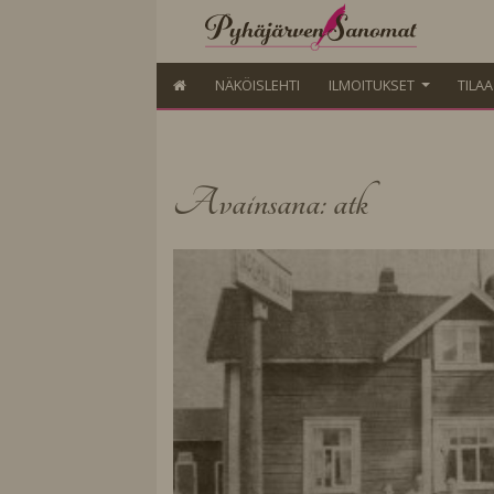
NÄKÖISLEHTI
ILMOITUKSET
TILA
Avainsana: atk