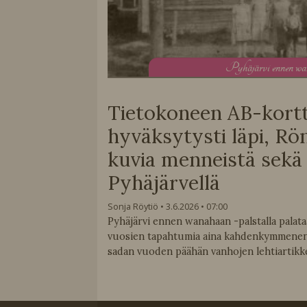
P
yhäjärvi ennen w
Tietokoneen AB-kortt
hyväksytysti läpi, Rö
kuvia menneistä sekä 
Pyhäjärvellä
Sonja Röytiö
3.6.2026
07:00
Pyhäjärvi ennen wanahaan -palstalla pala
vuosien tapahtumia aina kahdenkymmenen
sadan vuoden päähän vanhojen lehtiartikke