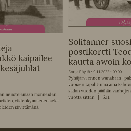
P
yhä
anahaan
Solitanner suosi
eja
postikortti Teo
nkkö kaipailee
kautta awoin ko
kesäjuhlat
Sonja Röytiö
9.11.2022
09:00
Pyhäjärvi ennen wanahaan -pal
vuosien tapahtumia aina kahd
sadan vuoden päähän vanhojen 
taan muistelemaan menneiden
vuotta sitten | 5.11.
viiden, viidenkymmenen sekä
leiden siivittämänä.