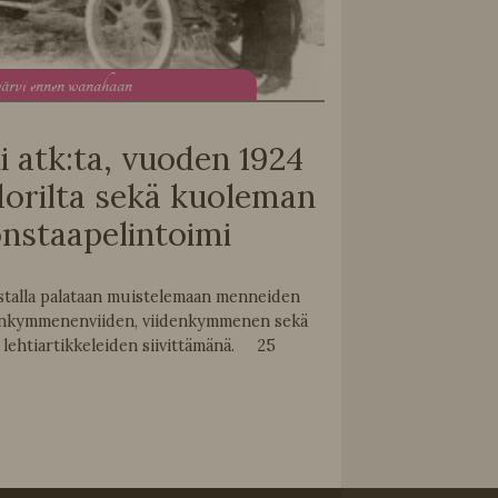
järvi ennen wanahaan
i atk:ta, vuoden 1924
dorilta sekä kuoleman
nstaapelintoimi
stalla palataan muistelemaan menneiden
enkymmenenviiden, viidenkymmenen sekä
lehtiartikkeleiden siivittämänä. 25