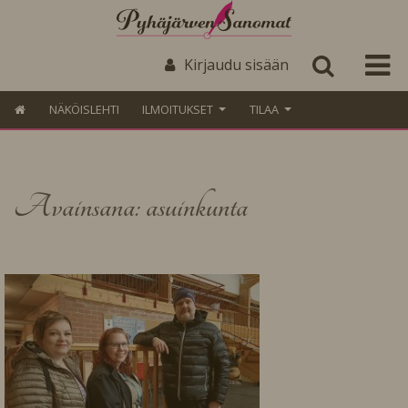
Kirjaudu sisään
NÄKÖISLEHTI
ILMOITUKSET
TILAA
Avainsana: asuinkunta