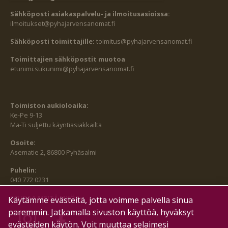
Sähköposti asiakaspalvelu- ja ilmoitusasioissa:
ilmoitukset@pyhajarvensanomat.fi
Sähköposti toimittajille:
toimitus@pyhajarvensanomat.fi
Toimittajien sähköpostit muotoa
etunimi.sukunimi@pyhajarvensanomat.fi
Toimiston aukioloaika:
Ke-Pe 9-13
Ma-Ti suljettu käyntiasiakkailta
Osoite:
Asematie 2, 86800 Pyhäsalmi
Puhelin:
040 772 0231
SEURAA MEITÄ MYÖS:
Käytämme evästeitä, jotta voimme palvella sinua
paremmin. Jatkamalla sivuston käyttöä, hyväksyt
evästeiden käytön. Voit muuttaa selaimesi