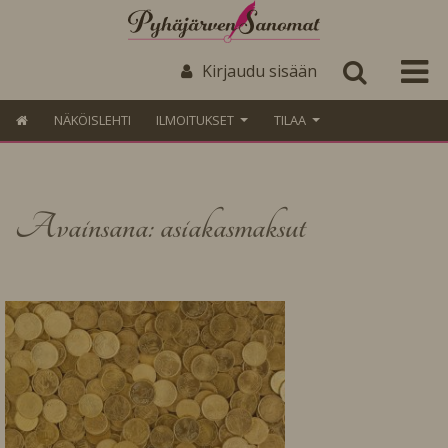
Kirjaudu sisään
NÄKÖISLEHTI
ILMOITUKSET
TILAA
Avainsana: asiakasmaksut