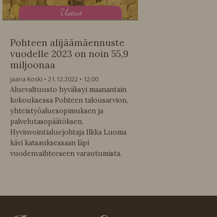
U
utiset
Pohteen alijäämäennuste
vuodelle 2023 on noin 55,9
miljoonaa
Jaana Koski
21.12.2022
12:00
Aluevaltuusto hyväksyi maanantain
kokouksessa Pohteen talousarvion,
yhteistyöaluesopimuksen ja
palvelutasopäätöksen.
Hyvinvointialuejohtaja Ilkka Luoma
kävi katsauksessaan läpi
vuodenvaihteeseen varautumista.