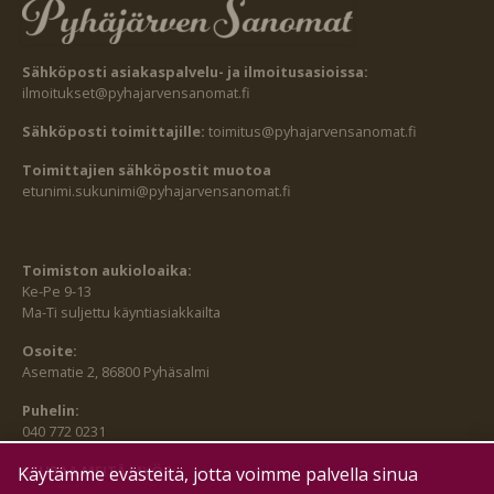
Sähköposti asiakaspalvelu- ja ilmoitusasioissa:
ilmoitukset@pyhajarvensanomat.fi
Sähköposti toimittajille:
toimitus@pyhajarvensanomat.fi
Toimittajien sähköpostit muotoa
etunimi.sukunimi@pyhajarvensanomat.fi
Toimiston aukioloaika:
Ke-Pe 9-13
Ma-Ti suljettu käyntiasiakkailta
Osoite:
Asematie 2, 86800 Pyhäsalmi
Puhelin:
040 772 0231
SEURAA MEITÄ MYÖS:
Käytämme evästeitä, jotta voimme palvella sinua