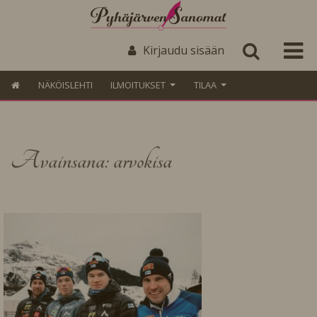
Kirjaudu sisään
NÄKÖISLEHTI
ILMOITUKSET
TILAA
Avainsana: arvokisa