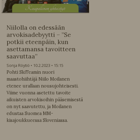
K
aupallinen yhteistyö
Niilolla on edessään
arvokisadebyytti – ”Se
potkii eteenpäin, kun
asettamansa tavoitteen
saavuttaa”
Sonja Röytiö
10.2.2023
15:15
Pohti SkiTeamin nuori
maastohiihtäjä Niilo Moilanen
etenee urallaan nousujohteisesti.
Viime vuonna asetettu tavoite
aikuisten arvokisoihin pääsemisestä
on nyt saavutettu, ja Moilanen
edustaa Suomea MM-
kisajoukkueessa Sloveniassa.