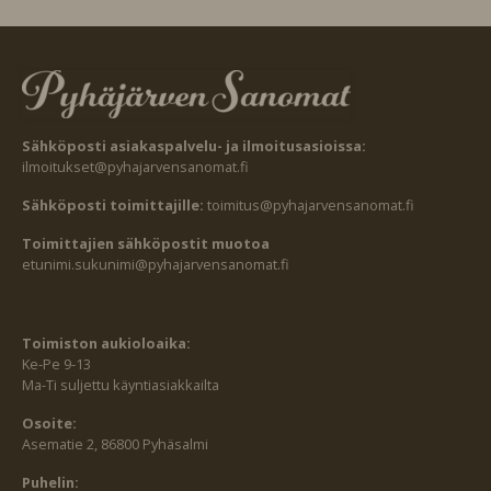
Sähköposti asiakaspalvelu- ja ilmoitusasioissa:
ilmoitukset@pyhajarvensanomat.fi
Sähköposti toimittajille:
toimitus@pyhajarvensanomat.fi
Toimittajien sähköpostit muotoa
etunimi.sukunimi@pyhajarvensanomat.fi
Toimiston aukioloaika:
Ke-Pe 9-13
Ma-Ti suljettu käyntiasiakkailta
Osoite:
Asematie 2, 86800 Pyhäsalmi
Puhelin: