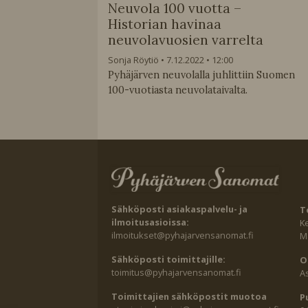
Neuvola 100 vuotta –
Historian havinaa
neuvolavuosien varrelta
Sonja Röytiö
7.12.2022
12:00
Pyhäjärven neuvolalla juhlittiin Suomen
100-vuotiasta neuvolataivalta.
Sähköposti asiakaspalvelu- ja
T
ilmoitusasioissa:
K
ilmoitukset@pyhajarvensanomat.fi
Ma
Sähköposti toimittajille:
O
toimitus@pyhajarvensanomat.fi
A
Toimittajien sähköpostit muotoa
P