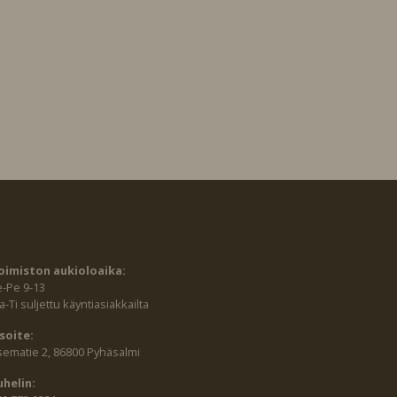
oimiston aukioloaika:
e-Pe 9-13
-Ti suljettu käyntiasiakkailta
soite:
sematie 2, 86800 Pyhäsalmi
uhelin: