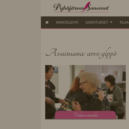
NÄKÖISLEHTI
ILMOITUKSET
TILA
Avainsana: arvo ylppö
V
iikon varrelta