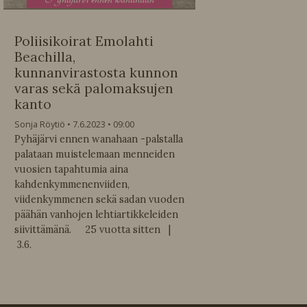
Poliisikoirat Emolahti
Beachilla,
kunnanvirastosta kunnon
varas sekä palomaksujen
kanto
Sonja Röytiö
7.6.2023
09:00
Pyhäjärvi ennen wanahaan -palstalla
palataan muistelemaan menneiden
vuosien tapahtumia aina
kahdenkymmenenviiden,
viidenkymmenen sekä sadan vuoden
päähän vanhojen lehtiartikkeleiden
siivittämänä. 25 vuotta sitten |
3.6.