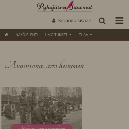
Kirjaudu sisään
NÄKÖISLEHTI
ILMOITUKSET
TILAA
Avainsana: arto heinonen
P
yhäjärvi ennen wanahaan