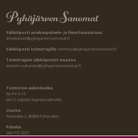
Sähköposti asiakaspalvelu- ja ilmoitusasioissa:
ilmoitukset@pyhajarvensanomat.fi
Sähköposti toimittajille:
toimitus@pyhajarvensanomat.fi
Toimittajien sähköpostit muotoa
etunimi.sukunimi@pyhajarvensanomat.fi
Toimiston aukioloaika:
Ke-Pe 9-13
Ma-Ti suljettu käyntiasiakkailta
Osoite:
Asematie 2, 86800 Pyhäsalmi
Puhelin:
040 772 0231