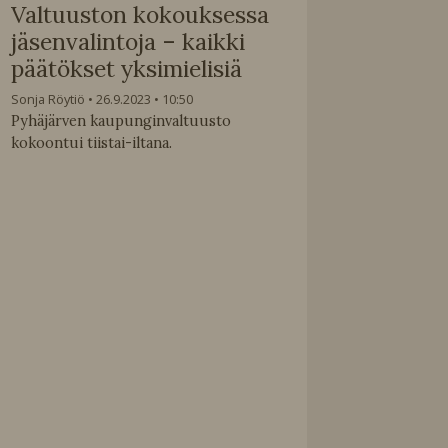
Valtuuston kokouksessa
jäsenvalintoja – kaikki
päätökset yksimielisiä
Sonja Röytiö
26.9.2023
10:50
Pyhäjärven kaupunginvaltuusto
kokoontui tiistai-iltana.