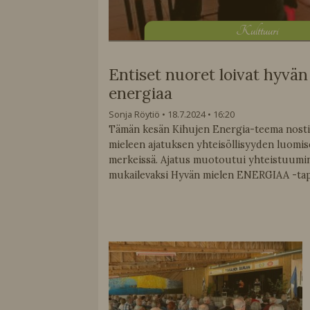
K
ulttuuri
Entiset nuoret loivat hyvän
energiaa
Sonja Röytiö
18.7.2024
16:20
Tämän kesän Kihujen Energia-teema nosti
mieleen ajatuksen yhteisöllisyyden luomi
merkeissä. Ajatus muotoutui yhteistuumin 
mukailevaksi Hyvän mielen ENERGIAA -ta