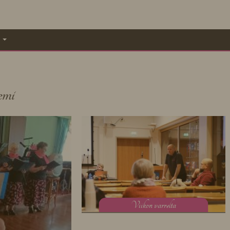
A
mi
V
iikon varrelta