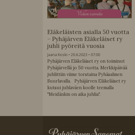
V
iikon varrelta
Eläkeläisten asialla 50 vuotta
– Pyhäjärven Eläkeläiset ry
juhli pyöreitä vuosia
Jaana Koski
20.6.2023
07:00
Pyhäjärven Eläkeläiset ry on toiminut
Pyhäjärvellä jo 50 vuotta. Merkkipäivää
juhlittiin viime torstaina Pyhäsalmen
Suurlavalla. Pyhäjärven Eläkeläiset ry
kutsui juhlaväen koolle teemalla
"Meidänkin on aika juhlia".