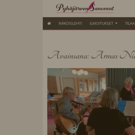
NÄKÖISLEHTI
ILMOITUKSET
TILA
Avainsana: Armas Nie