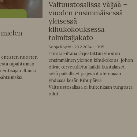
Valtuustosalissa väljää –
vuoden ensimmäisessä
yleisessä
kihukokouksessa
 mielen
toimitsijakato
Sonja Röytiö
23.2.2024
13:35
Torstai-iltana järjestettiin vuoden
 entisten nuorten
ensimmäinen yleinen kihukokous, johon
sesta tapahtuman
olivat tervetulleita kaikki kuntalaiset
entisajan iltamia
sekä paikalliset järjestöt ideoimaan
pahtumaksi.
yhdessä kesän Kihupäiviä.
Valtuustosalissa ei kuitenkaan tungosta
ollut.