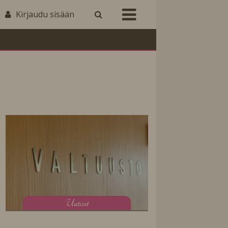
Kirjaudu sisään
U
utiset