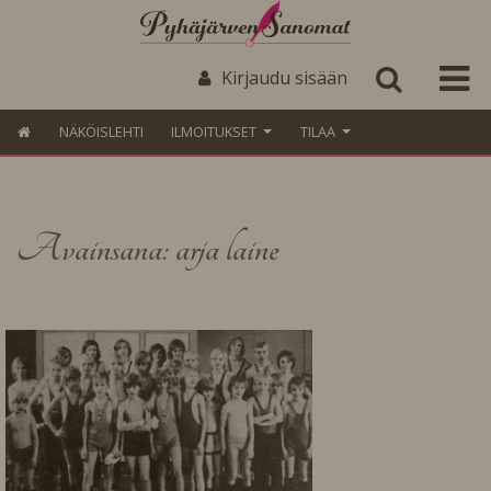
Kirjaudu sisään
NÄKÖISLEHTI
ILMOITUKSET
TILAA
Avainsana: arja laine