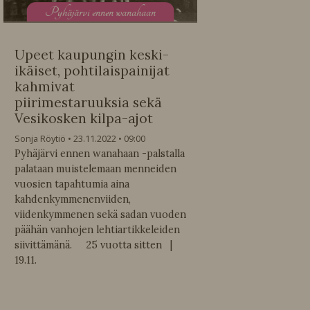
P
yhäjärvi ennen wanahaan
Upeet kaupungin keski-
ikäiset, pohtilaispainijat
kahmivat
piirimestaruuksia sekä
Vesikosken kilpa-ajot
Sonja Röytiö
23.11.2022
09:00
Pyhäjärvi ennen wanahaan -palstalla
palataan muistelemaan menneiden
vuosien tapahtumia aina
kahdenkymmenenviiden,
viidenkymmenen sekä sadan vuoden
päähän vanhojen lehtiartikkeleiden
siivittämänä. 25 vuotta sitten |
19.11.