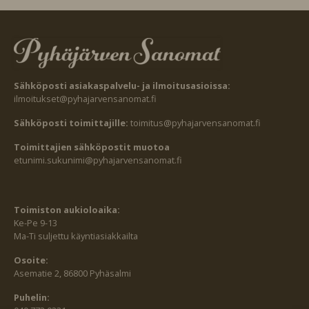
Sähköposti asiakaspalvelu- ja ilmoitusasioissa:
ilmoitukset@pyhajarvensanomat.fi
Sähköposti toimittajille:
toimitus@pyhajarvensanomat.fi
Toimittajien sähköpostit muotoa
etunimi.sukunimi@pyhajarvensanomat.fi
Toimiston aukioloaika:
Ke-Pe 9-13
Ma-Ti suljettu käyntiasiakkailta
Osoite:
Asematie 2, 86800 Pyhäsalmi
Puhelin: