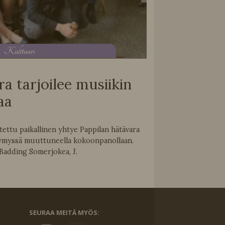
K
ulttuuri
a tarjoilee musiikin
aa
ettu paikallinen yhtye Pappilan hätävara
 Hymyssä muuttuneella kokoonpanollaan.
 Badding Somerjokea, J.
SEURAA MEITÄ MYÖS: