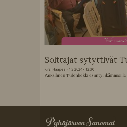
V
iikon varrel
Soittajat sytyttivät T
Kirsi Haapea
1.3.2024
12:30
Paikallinen Tulenliekki esiintyi ikäihmisille