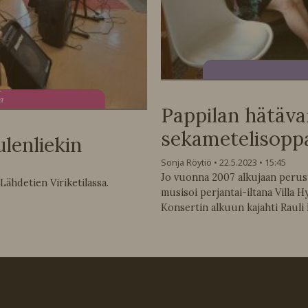
ta
Pappilan hätävar
sekametelisopp
ulenliekin
Sonja Röytiö
22.5.2023
15:45
Jo vuonna 2007 alkujaan perust
 Lähdetien Viriketilassa.
musisoi perjantai-iltana Villa
Konsertin alkuun kajahti Rauli