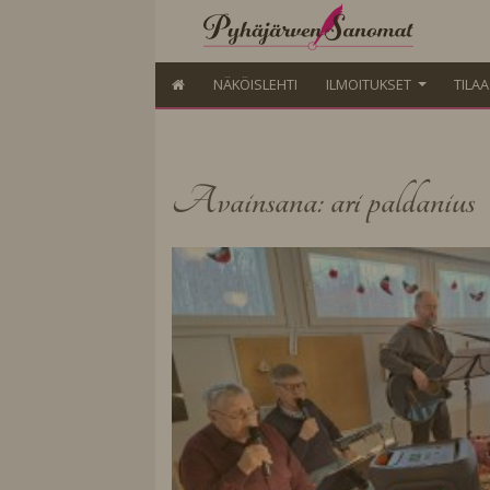
NÄKÖISLEHTI
ILMOITUKSET
TILA
Avainsana: ari paldanius