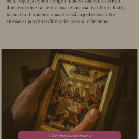
Isän, Pojan ja Pyhän Hengen nimeen. Aamen. Kristityn
ihmisen kolme tärkeintä asiaa elämässä ovat Ikoni, Risti ja
Raamattu. Ja nimeen omaan tässä järjestyksessä. Ne
siunaavat ja pyhittävät meidät ja koko elämämme.
U
skonnot ja katsomukset