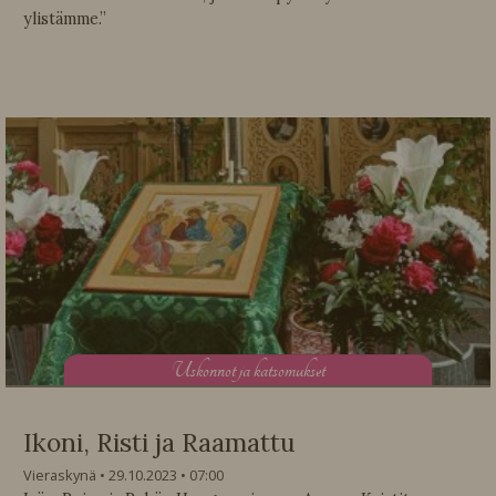
ylistämme.”
U
skonnot ja katsomukset
Ikoni, Risti ja Raamattu
Vieraskynä
29.10.2023
07:00