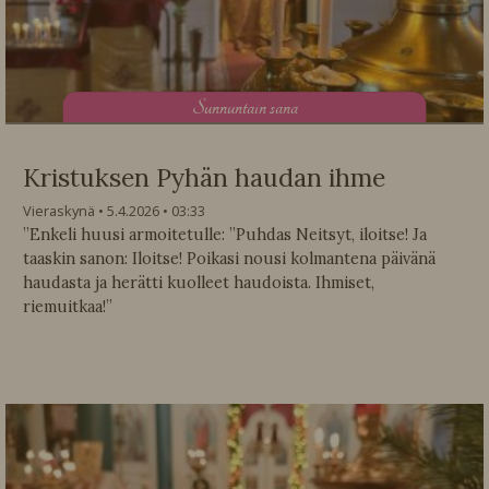
S
unnuntain sana
Kristuksen Pyhän haudan ihme
Vieraskynä
5.4.2026
03:33
”Enkeli huusi armoitetulle: ”Puhdas Neitsyt, iloitse! Ja
taaskin sanon: Iloitse! Poikasi nousi kolmantena päivänä
haudasta ja herätti kuolleet haudoista. Ihmiset,
riemuitkaa!”