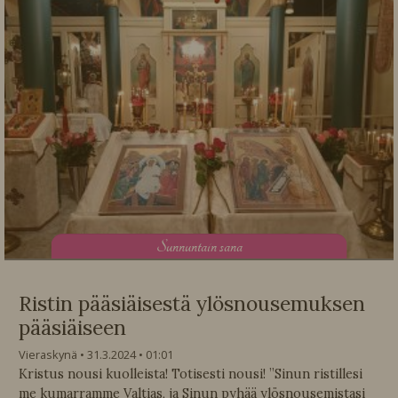
S
unnuntain sana
Ristin pääsiäisestä ylösnousemuksen
pääsiäiseen
Vieraskynä
31.3.2024
01:01
Kristus nousi kuolleista! Totisesti nousi! ”Sinun ristillesi
me kumarramme Valtias, ja Sinun pyhää ylösnousemistasi