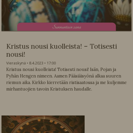
S
unnuntain sana
Kristus nousi kuolleista! – Totisesti
nousi!
Vieraskynä
8.4.2023
17:00
Kristus nousi kuolleista! Totisesti nousi! Isän, Pojan ja
Pyhän Hengen nimeen. Aamen Pääsiäisyönä alkaa suuren
riemun aika. Kirkko kierretään ristisaatossa ja me kuljemme
mirhantuojien tavoin Kristuksen haudalle.