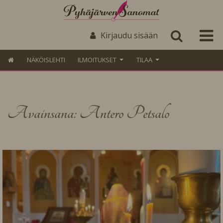
Kirjaudu sisään
NÄKÖISLEHTI
ILMOITUKSET
TILAA
Avainsana: Antero Petsalo