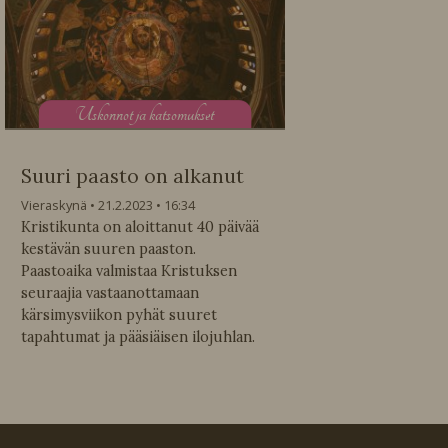
U
skonnot ja katsomukset
Suuri paasto on alkanut
Vieraskynä
21.2.2023
16:34
Kristikunta on aloittanut 40 päivää
kestävän suuren paaston.
Paastoaika valmistaa Kristuksen
seuraajia vastaanottamaan
kärsimysviikon pyhät suuret
tapahtumat ja pääsiäisen ilojuhlan.