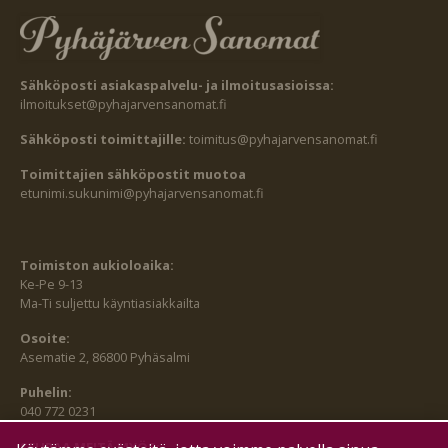
Sähköposti asiakaspalvelu- ja ilmoitusasioissa:
ilmoitukset@pyhajarvensanomat.fi
Sähköposti toimittajille:
toimitus@pyhajarvensanomat.fi
Toimittajien sähköpostit muotoa
etunimi.sukunimi@pyhajarvensanomat.fi
Toimiston aukioloaika:
Ke-Pe 9-13
Ma-Ti suljettu käyntiasiakkailta
Osoite:
Asematie 2, 86800 Pyhäsalmi
Puhelin:
040 772 0231
SEURAA MEITÄ MYÖS: