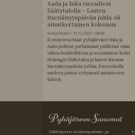
Aada ja Inka vierailivat
Säätytalolla – Lasten
itsenäisyyspäivän juhla oli
ainutkertainen kokemus
Sonja Röytiö
13.12.2022
08:00
Kymmenvuotiaat pyhäjärviset Inka ja
Aada pukivat parhaimmat päällensä viime
viikon keskiviikkona ja suuntasivat kohti
Helsingin Säätytaloa ja lasten ikiomaa
itsenäisyyspäivän juhlaa. Kaveruksilla
mieleen painui erityisesti ministerien
kättely.
Sähköposti asiakaspalvelu- ja
T