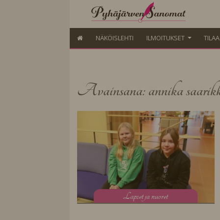
NÄKÖISLEHTI
ILMOITUKSET
TILA
Avainsana: annika saarik
L
apset ja nuoret