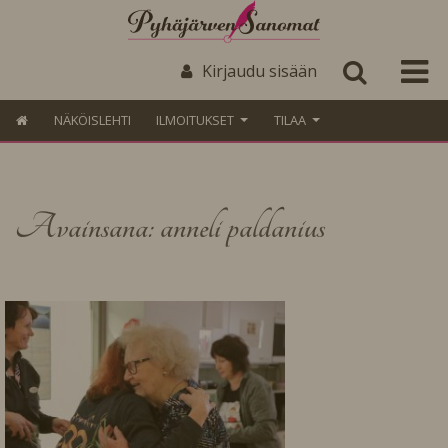
Kirjaudu sisään
NÄKÖISLEHTI
ILMOITUKSET
TILAA
Avainsana: anneli paldanius