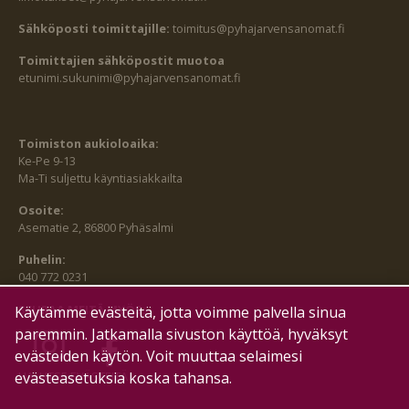
Sähköposti toimittajille:
toimitus@pyhajarvensanomat.fi
Toimittajien sähköpostit muotoa
etunimi.sukunimi@pyhajarvensanomat.fi
Toimiston aukioloaika:
Ke-Pe 9-13
Ma-Ti suljettu käyntiasiakkailta
Osoite:
Asematie 2, 86800 Pyhäsalmi
Puhelin:
040 772 0231
SEURAA MEITÄ MYÖS:
Käytämme evästeitä, jotta voimme palvella sinua
paremmin. Jatkamalla sivuston käyttöä, hyväksyt
evästeiden käytön. Voit muuttaa selaimesi
evästeasetuksia koska tahansa.
HALLITSE EVÄSTEITÄ