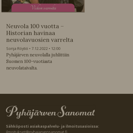
V
iikon varrelta
Neuvola 100 vuotta –
Historian havinaa
neuvolavuosien varrelta
Sonja Röytiö
7.12.2022
12:00
Pyhäjärven neuvolalla juhlittiin
Suomen 100-vuotiasta
neuvolataivalta.
Sähköposti asiakaspalvelu- ja ilmoitusasioissa:
ilmoitukset@pyhajarvensanomat.fi