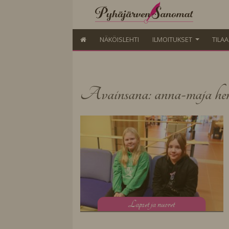
NÄKÖISLEHTI
ILMOITUKSET
TILA
Avainsana: anna-maja hen
L
apset ja nuoret