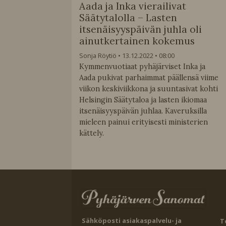
Aada ja Inka vierailivat
Säätytalolla – Lasten
itsenäisyyspäivän juhla oli
ainutkertainen kokemus
Sonja Röytiö
13.12.2022
08:00
Kymmenvuotiaat pyhäjärviset Inka ja
Aada pukivat parhaimmat päällensä viime
viikon keskiviikkona ja suuntasivat kohti
Helsingin Säätytaloa ja lasten ikiomaa
itsenäisyyspäivän juhlaa. Kaveruksilla
mieleen painui erityisesti ministerien
kättely.
Sähköposti asiakaspalvelu- ja
T