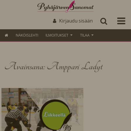
Kirjaudu sisään
NÄKÖISLEHTI
ILMOITUKSET
TILAA
Avainsana: Amppari Ladyt