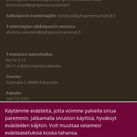
ilmoitukset@pyhajarvensanomat.fi
Sähköposti toimittajille:
toimitus@pyhajarvensanomat.fi
Toimittajien sähköpostit muotoa
etunimi.sukunimi@pyhajarvensanomat.fi
Toimiston aukioloaika:
Ke-Pe 9-13
Ma-Ti suljettu käyntiasiakkailta
Osoite:
Asematie 2, 86800 Pyhäsalmi
Puhelin:
040 772 0231
SEURAA MEITÄ MYÖS:
Käytämme evästeitä, jotta voimme palvella sinua
paremmin. Jatkamalla sivuston käyttöä, hyväksyt
evästeiden käytön. Voit muuttaa selaimesi
evästeasetuksia koska tahansa.
HALLITSE EVÄSTEITÄ