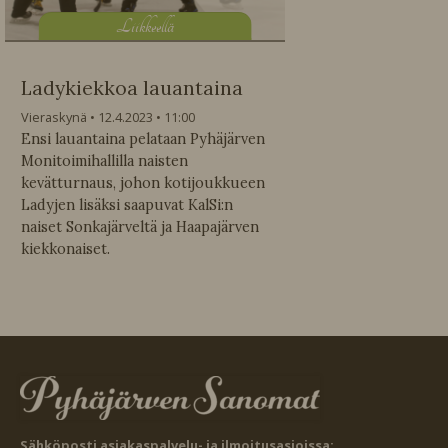
L
iikkeellä
Ladykiekkoa lauantaina
Vieraskynä
12.4.2023
11:00
Ensi lauantaina pelataan Pyhäjärven
Monitoimihallilla naisten
kevätturnaus, johon kotijoukkueen
Ladyjen lisäksi saapuvat KalSi:n
naiset Sonkajärveltä ja Haapajärven
kiekkonaiset.
Sähköposti asiakaspalvelu- ja ilmoitusasioissa: