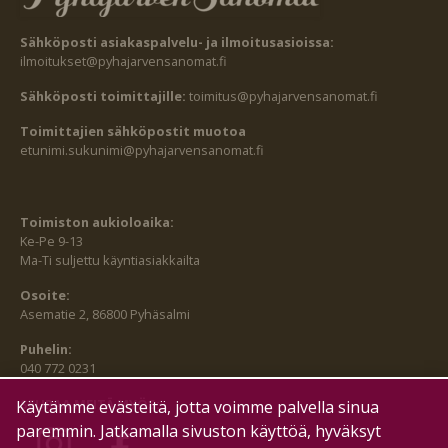
Sähköposti asiakaspalvelu- ja ilmoitusasioissa:
ilmoitukset@pyhajarvensanomat.fi
Sähköposti toimittajille:
toimitus@pyhajarvensanomat.fi
Toimittajien sähköpostit muotoa
etunimi.sukunimi@pyhajarvensanomat.fi
Toimiston aukioloaika:
Ke-Pe 9-13
Ma-Ti suljettu käyntiasiakkailta
Osoite:
Asematie 2, 86800 Pyhäsalmi
Puhelin:
040 772 0231
SEURAA MEITÄ MYÖS:
Käytämme evästeitä, jotta voimme palvella sinua
paremmin. Jatkamalla sivuston käyttöä, hyväksyt