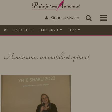
Kirjaudu sisään
NÄKÖISLEHTI
ILMOITUKSET
TILAA
Avainsana: ammatilliset opinnot