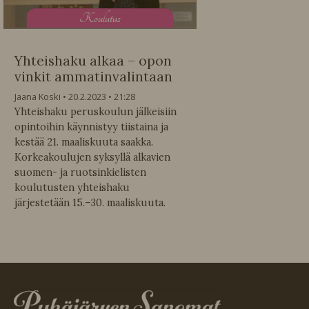
K
oulutus
Yhteishaku alkaa – opon
vinkit ammatinvalintaan
Jaana Koski
20.2.2023
21:28
Yhteishaku peruskoulun jälkeisiin
opintoihin käynnistyy tiistaina ja
kestää 21. maaliskuuta saakka.
Korkeakoulujen syksyllä alkavien
suomen- ja ruotsinkielisten
koulutusten yhteishaku
järjestetään 15.–30. maaliskuuta.