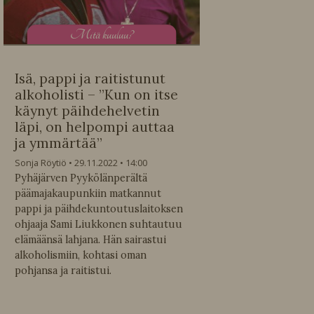
M
itä kuuluu?
Isä, pappi ja raitistunut
alkoholisti – ”Kun on itse
käynyt päihdehelvetin
läpi, on helpompi auttaa
ja ymmärtää”
Sonja Röytiö
29.11.2022
14:00
Pyhäjärven Pyykölänperältä
päämajakaupunkiin matkannut
pappi ja päihdekuntoutuslaitoksen
ohjaaja Sami Liukkonen suhtautuu
elämäänsä lahjana. Hän sairastui
alkoholismiin, kohtasi oman
pohjansa ja raitistui.