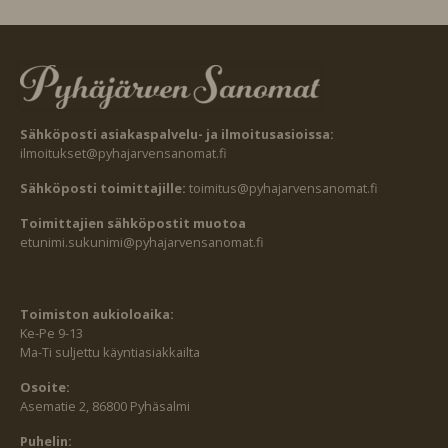
Sähköposti asiakaspalvelu- ja ilmoitusasioissa:
ilmoitukset@pyhajarvensanomat.fi
Sähköposti toimittajille:
toimitus@pyhajarvensanomat.fi
Toimittajien sähköpostit muotoa
etunimi.sukunimi@pyhajarvensanomat.fi
Toimiston aukioloaika:
Ke-Pe 9-13
Ma-Ti suljettu käyntiasiakkailta
Osoite:
Asematie 2, 86800 Pyhäsalmi
Puhelin: