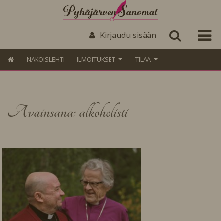
Kirjaudu sisään
NÄKÖISLEHTI
ILMOITUKSET
TILAA
Avainsana: alkoholisti