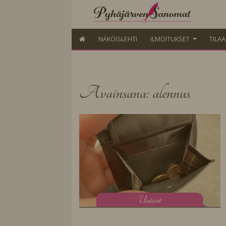
NÄKÖISLEHTI
ILMOITUKSET
TILA
Avainsana: alennus
U
utiset