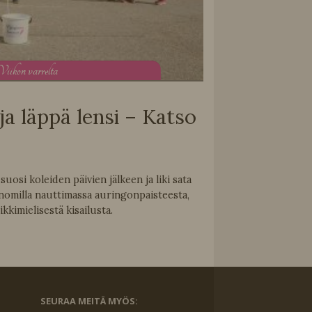
V
iikon varrelta
 ja läppä lensi – Katso
osi koleiden päivien jälkeen ja liki sata
Sanomilla nauttimassa auringonpaisteesta,
ikkimielisestä kisailusta.
SEURAA MEITÄ MYÖS: