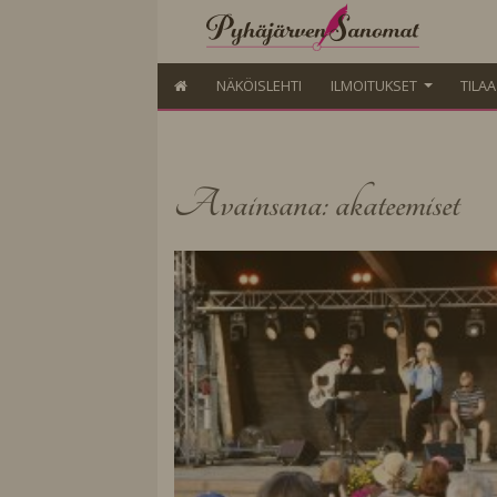
NÄKÖISLEHTI
ILMOITUKSET
TILA
Avainsana: akateemiset