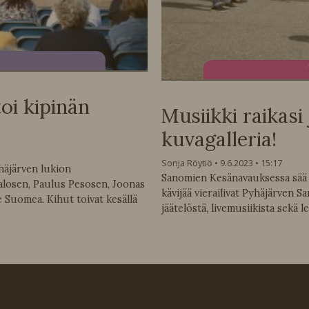
oi kipinän
Musiikki raikasi
kuvagalleria!
Sonja Röytiö
9.6.2023
15:17
häjärven lukion
Sanomien Kesänavauksessa sää su
Halosen, Paulus Pesosen, Joonas
kävijää vierailivat Pyhäjärven 
e Suomea. Kihut toivat kesällä
jäätelöstä, livemusiikista sekä le