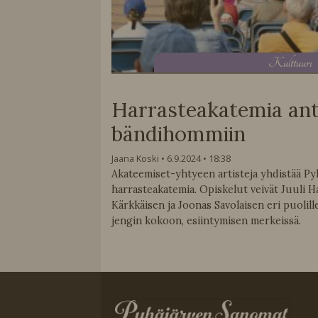
K
ulttuuri
Harrasteakatemia ant
bändihommiin
Jaana Koski
6.9.2024
18:38
Akateemiset-yhtyeen artisteja yhdistää Py
harrasteakatemia. Opiskelut veivät Juuli 
Kärkkäisen ja Joonas Savolaisen eri puolill
jengin kokoon, esiintymisen merkeissä.