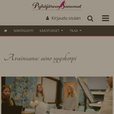
Kirjaudu sisään
NÄKÖISLEHTI
ILMOITUKSET
TILAA
Avainsana: aino syyskorpi