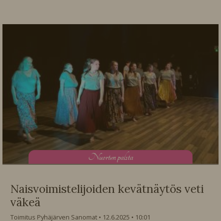
N
uorten palsta
Naisvoimistelijoiden kevätnäytös veti
väkeä
Toimitus Pyhäjärven Sanomat
12.6.2025
10:01