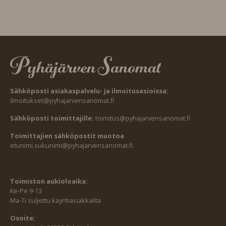
Sähköposti asiakaspalvelu- ja ilmoitusasioissa:
ilmoitukset@pyhajarvensanomat.fi
Sähköposti toimittajille:
toimitus@pyhajarvensanomat.fi
Toimittajien sähköpostit muotoa
etunimi.sukunimi@pyhajarvensanomat.fi
Toimiston aukioloaika:
Ke-Pe 9-13
Ma-Ti suljettu käyntiasiakkailta
Osoite: