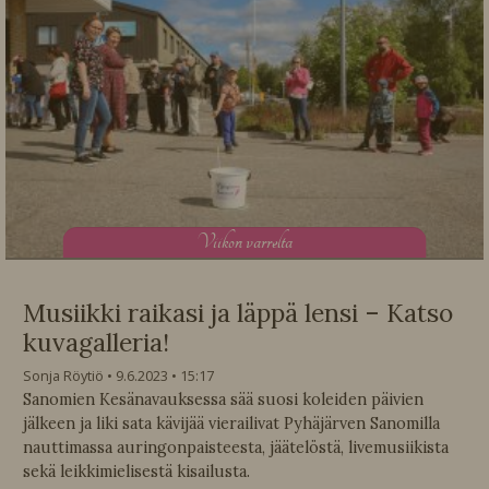
V
iikon varrelta
Musiikki raikasi ja läppä lensi – Katso
kuvagalleria!
Sonja Röytiö
9.6.2023
15:17
Sanomien Kesänavauksessa sää suosi koleiden päivien
jälkeen ja liki sata kävijää vierailivat Pyhäjärven Sanomilla
nauttimassa auringonpaisteesta, jäätelöstä, livemusiikista
sekä leikkimielisestä kisailusta.