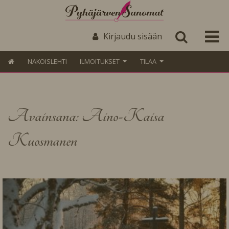
Kirjaudu sisään
NÄKÖISLEHTI
ILMOITUKSET
TILAA
Avainsana: Aino-Kaisa
Kuosmanen