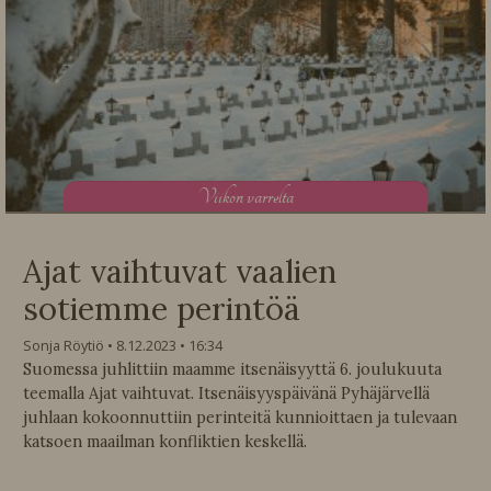
V
iikon varrelta
Ajat vaihtuvat vaalien
sotiemme perintöä
Sonja Röytiö
8.12.2023
16:34
Suomessa juhlittiin maamme itsenäisyyttä 6. joulukuuta
teemalla Ajat vaihtuvat. Itsenäisyyspäivänä Pyhäjärvellä
juhlaan kokoonnuttiin perinteitä kunnioittaen ja tulevaan
katsoen maailman konfliktien keskellä.