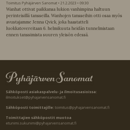
Toimitus Pyhäjärven Sanomat
21.2.2023
09:30
Wanhat ottivat paikkansa lukion vanhimpina haltuun
perinteisillä tansseilla. Wanhojen tansseihin otti osaa myös
avustajamme Jenna Qvick, joka haastatteli
luokkatovereitaan 6. helmikuuta heidän tunnelmistaan
ennen tanssimista suuren yleisön edessä.
Sähköposti asiakaspalvelu- ja ilmoitusasioissa:
ilmoitukset@pyhajarvensanomat.fi
Sähköposti toimittajille:
toimitus@pyhajarvensanomat.fi
Toimittajien sähköpostit muotoa
etunimi.sukunimi@pyhajarvensanomat.fi