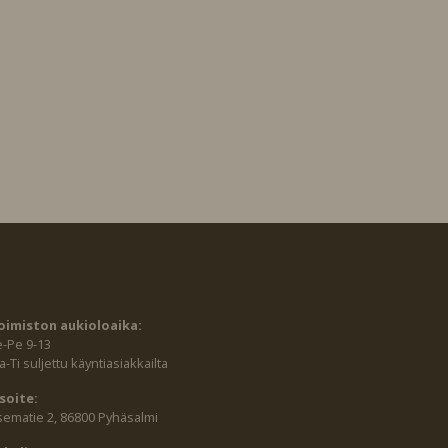
oimiston aukioloaika:
e-Pe 9-13
-Ti suljettu käyntiasiakkailta
soite:
sematie 2, 86800 Pyhäsalmi