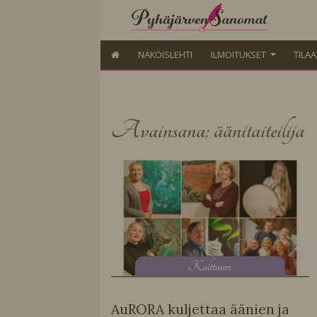
NÄKÖISLEHTI
ILMOITUKSET
TILA
Avainsana: äänitaiteilija
K
ulttuuri
AuRORA kuljettaa äänien ja