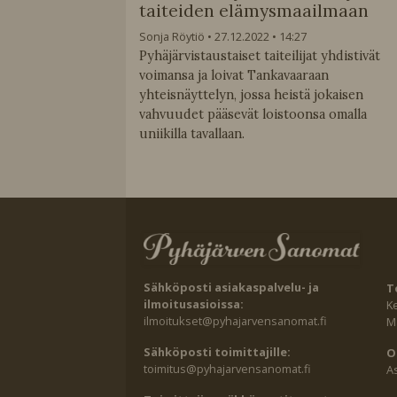
taiteiden elämysmaailmaan
Sonja Röytiö
27.12.2022
14:27
Pyhäjärvistaustaiset taiteilijat yhdistivät
voimansa ja loivat Tankavaaraan
yhteisnäyttelyn, jossa heistä jokaisen
vahvuudet pääsevät loistoonsa omalla
uniikilla tavallaan.
Sähköposti asiakaspalvelu- ja
T
ilmoitusasioissa:
K
ilmoitukset@pyhajarvensanomat.fi
Ma
Sähköposti toimittajille:
O
toimitus@pyhajarvensanomat.fi
A